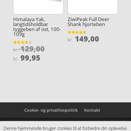
Himalaya Yak,
ZiwiPeak Full Deer
langtidsholdbar
Shank hjorteben
tyggeben af ost, 100-
109g
149,00
Vurderet
kr.
4.7
ud af 5
Den
129,00
Vurderet
kr.
4
oprindelige
Den
ud af 5
99,95
kr.
pris
aktuelle
var:
pris
kr. 129,00.
er:
kr. 99,95.
Cookie- og privatlivspolitik
Kontakt
Denne hjemmeside samler et bredt udvalg af
Denne hjemmeside bruger cookies til at forbedre din oplevelse.