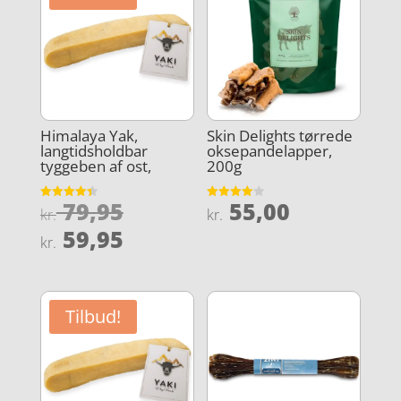
Himalaya Yak,
Skin Delights tørrede
langtidsholdbar
oksepandelapper,
tyggeben af ost,
200g
Den
79,95
55,00
Vurderet
Vurderet
kr.
kr.
4.4
4
oprindelige
Den
ud af 5
ud af 5
59,95
kr.
pris
aktuelle
var:
pris
kr. 79,95.
er:
Tilbud!
kr. 59,95.