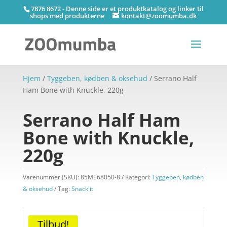
7876 8672 - Denne side er et produktkatalog og linker til
shops med produkterne
kontakt@zoomumba.dk
Hjem
/
Tyggeben, kødben & oksehud
/ Serrano Half
Ham Bone with Knuckle, 220g
Serrano Half Ham
Bone with Knuckle,
220g
Varenummer (SKU):
85ME68050-8
Kategori:
Tyggeben, kødben
& oksehud
Tag:
Snack'it
Tilbud!