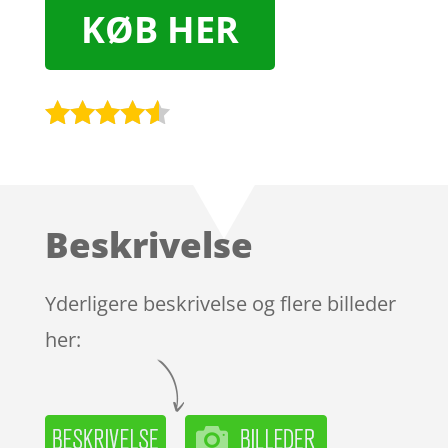
KØB HER
Bedømt
som
4.4
ud af 5
baseret
Beskrivelse
på
kundebedø
mmelser
Yderligere beskrivelse og flere billeder
her: