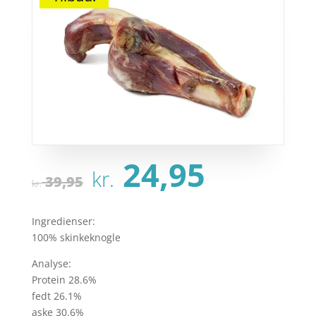
Den
Den
24,95
kr.
oprindelige
aktuel
39,95
kr.
pris
pris
var:
er:
Ingredienser:
kr. 39,95.
kr. 24,
100% skinkeknogle
Analyse:
Protein 28.6%
fedt 26.1%
aske 30.6%