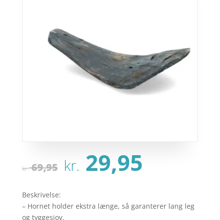
Den
Den
29,95
kr.
oprindelige
aktuel
69,95
kr.
pris
pris
var:
er:
Beskrivelse:
kr. 69,95.
kr. 29,
– Hornet holder ekstra længe, så garanterer lang leg
og tyggesjov.