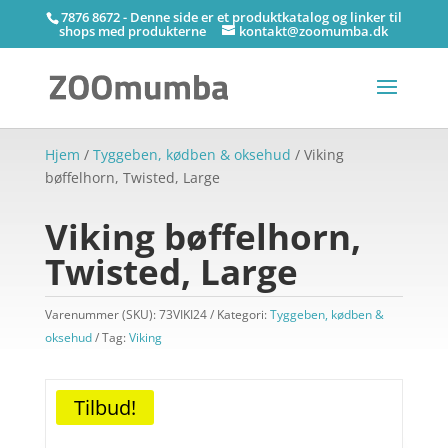
7876 8672 - Denne side er et produktkatalog og linker til
shops med produkterne
kontakt@zoomumba.dk
Hjem
/
Tyggeben, kødben & oksehud
/ Viking
bøffelhorn, Twisted, Large
Viking bøffelhorn,
Twisted, Large
Varenummer (SKU):
73VIKI24
Kategori:
Tyggeben, kødben &
oksehud
Tag:
Viking
Tilbud!