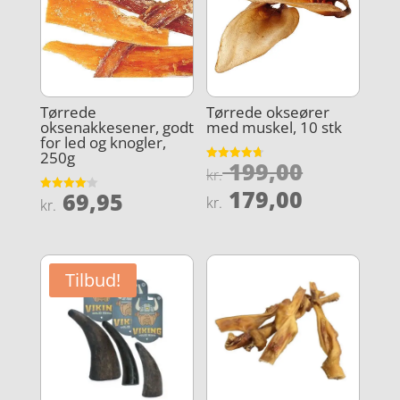
Tørrede
Tørrede okseører
oksenakkesener, godt
med muskel, 10 stk
for led og knogler,
250g
Den
199,00
Vurderet
kr.
4.7
oprindel
Den
ud af 5
179,00
69,95
Vurderet
kr.
kr.
pris
4.1
aktuelle
ud af 5
var:
pris
kr. 199,0
er:
Tilbud!
kr. 179,0