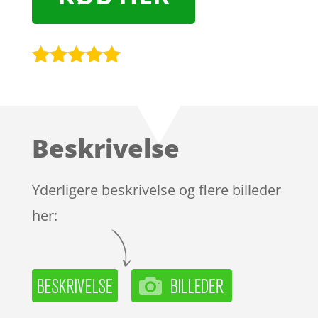
Bedømt
som
4.9
ud af 5
baseret på
Beskrivelse
kundebedøm
melser
Yderligere beskrivelse og flere billeder
her: