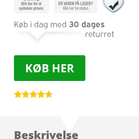
KØB HER
Bedømt
som
4.5
ud af 5
baseret
Beskrivelse
på