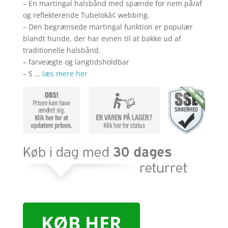
kr. 239,00.
kr. 2
– En martingal halsbånd med spænde for nem på/af
og reflekterende Tubelokâ¢ webbing.
– Den begrænsede martingal funktion er populær
blandt hunde, der har evnen til at bakke ud af
traditionelle halsbånd.
– farveægte og langtidsholdbar
– S …
læs mere her
KØB HER