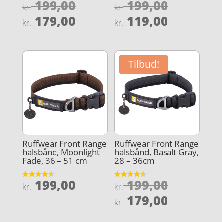
Den
Den
199,00
199,00
Vurderet
Vurderet
kr.
kr.
4.8
3.9
oprindelige
oprindel
Den
Den
ud af 5
ud af 5
179,00
119,00
kr.
kr.
pris
pris
aktuelle
aktuelle
var:
var:
pris
pris
kr. 199,00.
kr. 199,0
er:
er:
Tilbud!
kr. 179,00.
kr. 119,0
Ruffwear Front Range
Ruffwear Front Range
halsbånd, Moonlight
halsbånd, Basalt Gray,
Fade, 36 – 51 cm
28 – 36cm
Den
199,00
199,00
Vurderet
Vurderet
kr.
kr.
4.4
4.5
oprindel
Den
ud af 5
ud af 5
179,00
kr.
pris
aktuelle