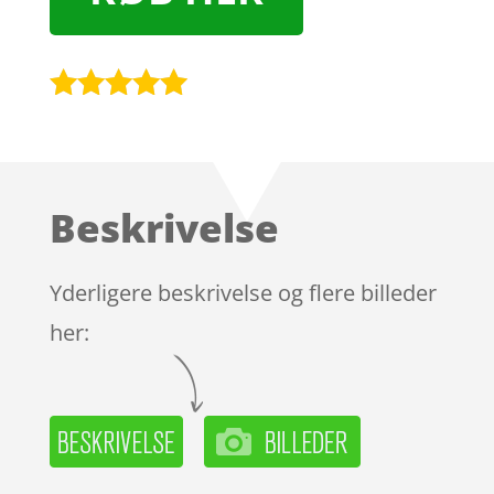
Bedømt
som
5
ud
af 5
baseret på
Beskrivelse
kundebedøm
melser
Yderligere beskrivelse og flere billeder
her: