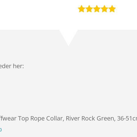
Bedømt
som
4.8
ud af 5
baseret på
kundebedø
mmelser
leder her:
uffwear Top Rope Collar, River Rock Green, 36-51c
p