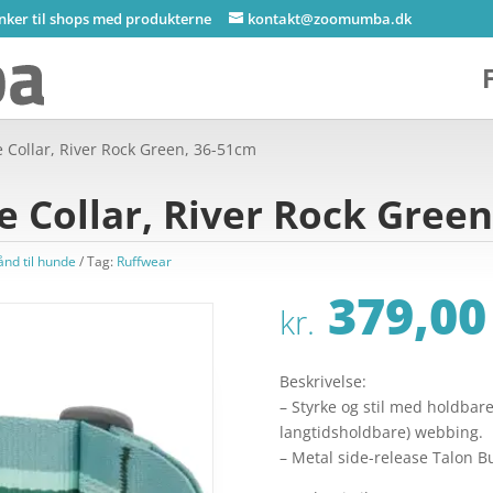
inker til shops med produkterne
kontakt@zoomumba.dk
 Collar, River Rock Green, 36-51cm
 Collar, River Rock Green
ånd til hunde
Tag:
Ruffwear
379,00
kr.
Beskrivelse:
– Styrke og stil med holdbare
langtidsholdbare) webbing.
– Metal side-release Talon Bu