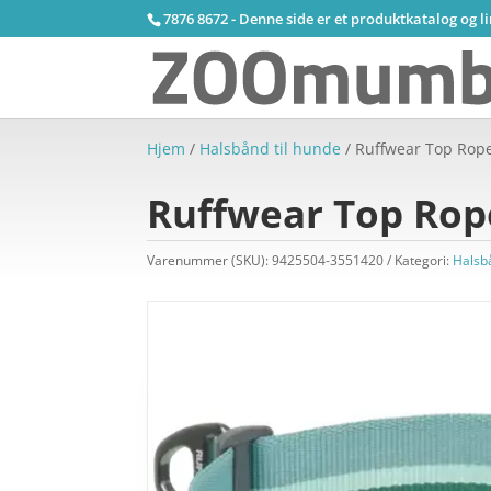
7876 8672 - Denne side er et produktkatalog og l
Hjem
/
Halsbånd til hunde
/ Ruffwear Top Rope
Ruffwear Top Rope
Varenummer (SKU):
9425504-3551420
Kategori:
Halsb