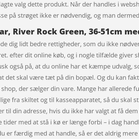
plagte valg dette produkt. Når der handles i websh
resse på strøget ikke er nødvendig, og man derme
ar, River Rock Green, 36-51cm me
de dig lidt bedre rettigheder, som du ikke nødvend
et. efter dit online køb, og i nogle tilfælde giv
 Husk også på, at du online har et kæmpe udvalg, 
 at det skal være tæt på din bopæl. Og du kan fa
 de shop, der sælger din vare. Mange har allerede 
lige fra skiltet og til kasseapparatet, så du skal st
til din adresse, hvis du ikke har valgt at få dem 
De tider med at stå i kø er længe forbi – i dag hand
du er færdig med at handle, så er det aldrig mere 