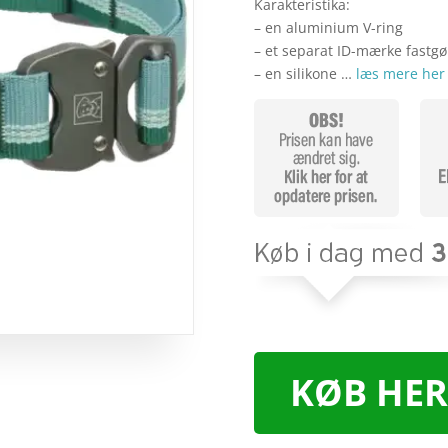
Karakteristika:
– en aluminium V-ring
– et separat ID-mærke fastg
– en silikone …
læs mere her
KØB HER