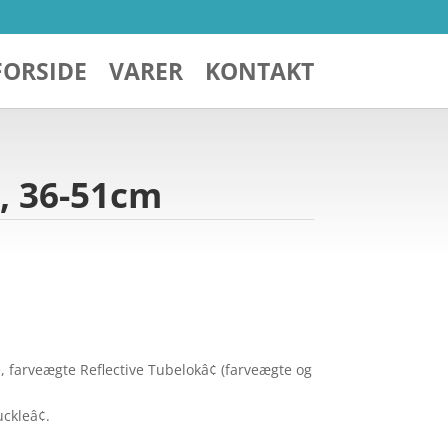
FORSIDE
VARER
KONTAKT
, 36-51cm
, farveægte Reflective Tubelokâ¢ (farveægte og
ckleâ¢.