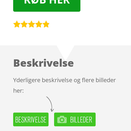
Bedømt
som
4.7
ud af 5
baseret på
Beskrivelse
kundebedø
mmelser
Yderligere beskrivelse og flere billeder
her: