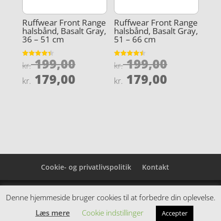
Ruffwear Front Range
Ruffwear Front Range
halsbånd, Basalt Gray,
halsbånd, Basalt Gray,
36 – 51 cm
51 – 66 cm
Den
Den
199,00
199,00
Vurderet
Vurderet
kr.
kr.
4.4
4.5
oprindelige
oprindel
Den
Den
ud af 5
ud af 5
179,00
179,00
kr.
kr.
pris
pris
aktuelle
aktuelle
var:
var:
pris
pris
kr. 199,00.
kr. 199,0
er:
er:
kr. 179,00.
kr. 179,0
Cookie- og privatlivspolitik
Kontakt
Denne hjemmeside samler et bredt udvalg af
Denne hjemmeside bruger cookies til at forbedre din oplevelse.
spændende varer. Siden er et affiiliatesite, og nogle
Læs mere
Cookie indstillinger
Accepter
links kan være affiliatelinks.