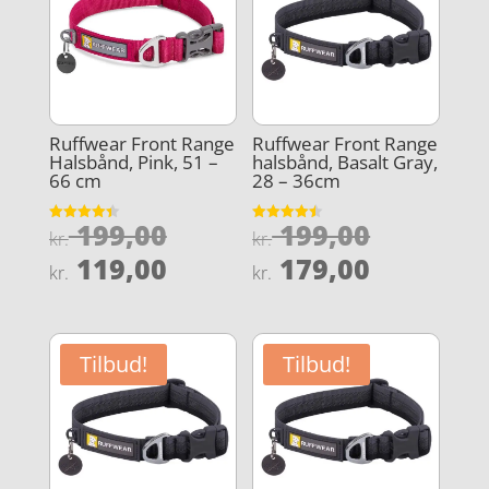
Ruffwear Front Range
Ruffwear Front Range
Halsbånd, Pink, 51 –
halsbånd, Basalt Gray,
66 cm
28 – 36cm
Den
Den
199,00
199,00
Vurderet
Vurderet
kr.
kr.
4.4
4.5
oprindelige
oprindel
Den
Den
ud af 5
ud af 5
119,00
179,00
kr.
kr.
pris
pris
aktuelle
aktuelle
var:
var:
pris
pris
kr. 199,00.
kr. 199,0
er:
er:
Tilbud!
Tilbud!
kr. 119,00.
kr. 179,0