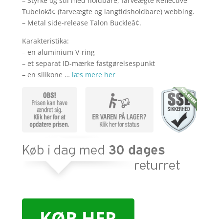
– Styrke og stil med holdbare, farveægte Reflective
Tubelokâ¢ (farveægte og langtidsholdbare) webbing.
– Metal side-release Talon Buckleâ¢.
Karakteristika:
– en aluminium V-ring
– et separat ID-mærke fastgørelsespunkt
– en silikone …
læs mere her
KØB HER