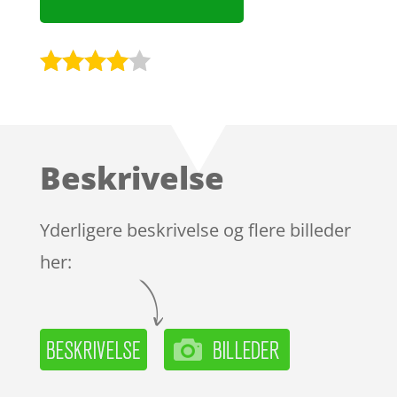
Bedømt
som
3.9
ud af 5
baseret
Beskrivelse
på
kundebed
ømmels
Yderligere beskrivelse og flere billeder
er
her: