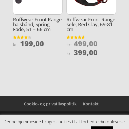
Ruffwear Front Range
Ruffwear Front Range
halsbånd, Spring
sele, Red Clay, 69-81
Fade, 51 – 66 cm
cm
Den
199,00
499,00
Vurderet
Vurderet
kr.
kr.
4.4
4.6
oprindel
Den
ud af 5
ud af 5
399,00
kr.
pris
aktuelle
var:
pris
kr. 499,0
er:
kr. 399,0
Cookie- og privatlivspolitik
Kontakt
Denne hjemmeside samler et bredt udvalg af
Denne hjemmeside bruger cookies til at forbedre din oplevelse.
spændende varer. Siden er et affiiliatesite, og nogle