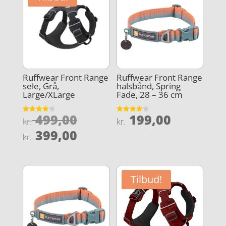
Ruffwear Front Range
Ruffwear Front Range
sele, Grå,
halsbånd, Spring
Large/XLarge
Fade, 28 – 36 cm
Den
499,00
199,00
Vurderet
Vurderet
kr.
kr.
4.1
4.1
oprindelige
Den
ud af 5
ud af 5
399,00
kr.
pris
aktuelle
var:
pris
kr. 499,00.
er:
Tilbud!
kr. 399,00.