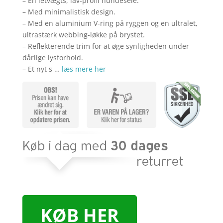
– En letvægts, lav-profil hundesele.
– Med minimalistisk design.
– Med en aluminium V-ring på ryggen og en ultralet,
ultrastærk webbing-løkke på brystet.
– Reflekterende trim for at øge synligheden under
dårlige lysforhold.
– Et nyt s …
læs mere her
KØB HER