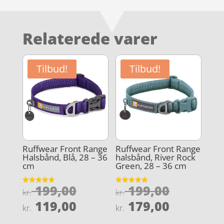
Relaterede varer
Tilbud!
Tilbud!
Ruffwear Front Range
Ruffwear Front Range
Halsbånd, Blå, 28 – 36
halsbånd, River Rock
cm
Green, 28 – 36 cm
Den
Den
199,00
199,00
Vurderet
Vurderet
kr.
kr.
4.8
4.9
oprindelige
oprindel
Den
Den
ud af 5
ud af 5
119,00
179,00
kr.
kr.
pris
pris
aktuelle
aktuelle