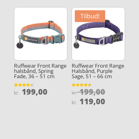
var:
var:
pris
pris
kr. 199,00.
kr. 199,0
er:
er:
Tilbud!
kr. 119,00.
kr. 179,0
Ruffwear Front Range
Ruffwear Front Range
halsbånd, Spring
Halsbånd, Purple
Fade, 36 – 51 cm
Sage, 51 – 66 cm
Den
199,00
199,00
Vurderet
Vurderet
kr.
kr.
4.3
4.6
oprindel
Den
ud af 5
ud af 5
119,00
kr.
pris
aktuelle
var:
pris
kr. 199,0
er:
kr. 119,0