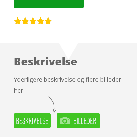
Bedømt
som
4.9
ud af 5
baseret på
Beskrivelse
kundebedøm
melser
Yderligere beskrivelse og flere billeder
her: