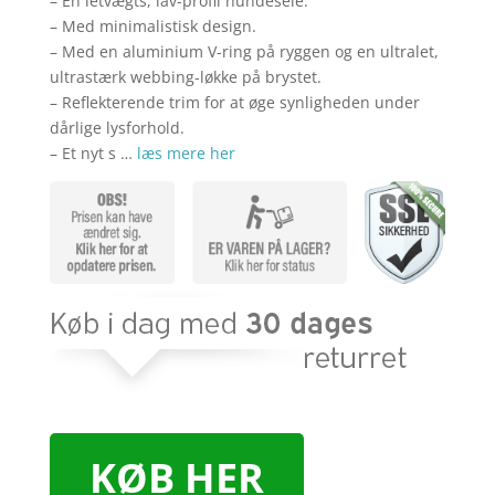
– En letvægts, lav-profil hundesele.
– Med minimalistisk design.
– Med en aluminium V-ring på ryggen og en ultralet,
ultrastærk webbing-løkke på brystet.
– Reflekterende trim for at øge synligheden under
dårlige lysforhold.
– Et nyt s …
læs mere her
KØB HER