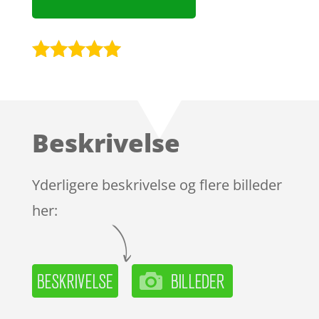
Bedømt
som
4.9
ud af 5
baseret på
Beskrivelse
kundebedøm
melser
Yderligere beskrivelse og flere billeder
her: