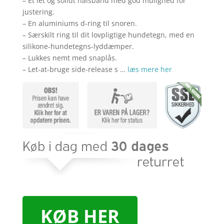
– Et let og solidt halsbånd med god mulighed for
justering.
– En aluminiums d-ring til snoren.
– Særskilt ring til dit lovpligtige hundetegn, med en
silikone-hundetegns-lyddæmper.
– Lukkes nemt med snaplås.
– Let-at-bruge side-release s …
læs mere her
KØB HER