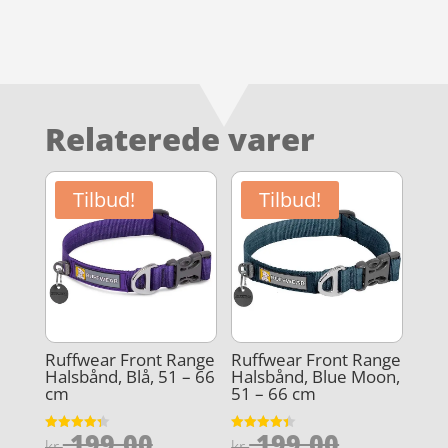
Relaterede varer
Tilbud!
Tilbud!
Ruffwear Front Range
Ruffwear Front Range
Halsbånd, Blå, 51 – 66
Halsbånd, Blue Moon,
cm
51 – 66 cm
Den
Den
199,00
199,00
Vurderet
Vurderet
kr.
kr.