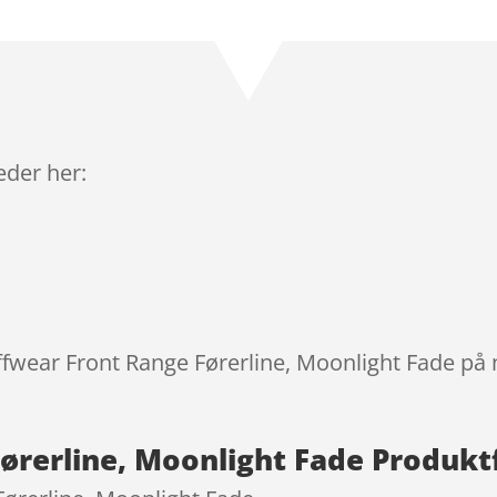
Bedømt
som
4.9
ud af 5
baseret på
kundebedøm
melser
leder her:
uffwear Front Range Førerline, Moonlight Fade på 
ørerline, Moonlight Fade Produkt