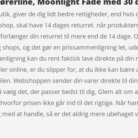
ørerline, Moonlight Fade med 30 
k, giver de dig lidt bedre rettigheder, end hvis d
shop, skal have 14 dages returret. når produktern
orlænger din returret til mere end de 14 dage. O
og shops, og det gør en prissammenligning let, ud
igning kan du rent faktisk lave direkte på din m
er online, er du slipper for, at du ikke kan bære 
bilen. Webshoppen sender din varer direkte til din
å vælg det, der passer bedst til dig. Glem alt om a
 hvorfor prisen ikke går ind til det rigtige. Når h
g med at handle, så er det aldrig mere ubehaget ved