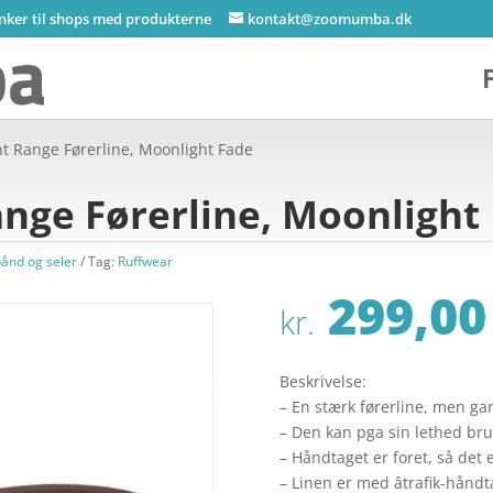
inker til shops med produkterne
kontakt@zoomumba.dk
nt Range Førerline, Moonlight Fade
nge Førerline, Moonlight
bånd og seler
Tag:
Ruffwear
299,00
kr.
Beskrivelse:
– En stærk førerline, men gan
– Den kan pga sin lethed brug
– Håndtaget er foret, så det 
– Linen er med âtrafik-håndta