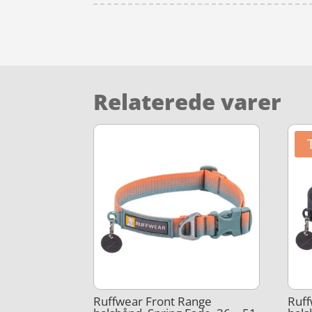
Relaterede varer
Ruffwear Front Range
Ruff