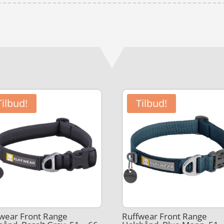
Tilbud!
Tilbud!
wear Front Range
Ruffwear Front Range