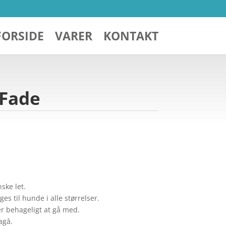
FORSIDE
VARER
KONTAKT
 Fade
ske let.
es til hunde i alle størrelser.
er behageligt at gå med.
gâ.