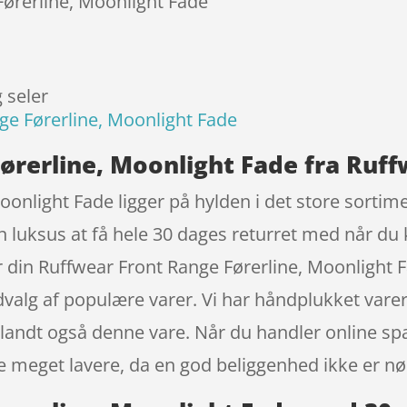
Førerline, Moonlight Fade
 seler
ge Førerline, Moonlight Fade
ørerline, Moonlight Fade fra Ruf
onlight Fade ligger på hylden i det store sortime
en luksus at få hele 30 dages returret med når du
 din Ruffwear Front Range Førerline, Moonlight
udvalg af populære varer. Vi har håndplukket var
iblandt også denne vare. Når du handler online spa
 meget lavere, da en god beliggenhed ikke er n