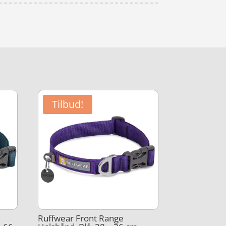
Tilbud!
Ruffwear Front Range