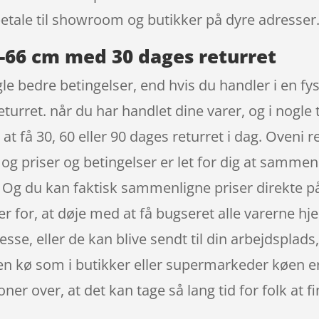
betale til showroom og butikker på dyre adresser
5-66 cm med 30 dages returret
le bedre betingelser, end hvis du handler i en f
eturret. når du har handlet dine varer, og i nogl
 at få 30, 60 eller 90 dages returret i dag. Oveni 
, og priser og betingelser er let for dig at samme
 Og du kan faktisk sammenligne priser direkte på
er for, at døje med at få bugseret alle varerne h
resse, eller de kan blive sendt til din arbejdsplad
en kø som i butikker eller supermarkeder køen er 
oner over, at det kan tage så lang tid for folk at 