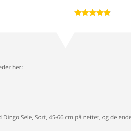
Bedømt
som
4.7
ud af 5
baseret på
kundebedø
mmelser
leder her:
d Dingo Sele, Sort, 45-66 cm på nettet, og de ende