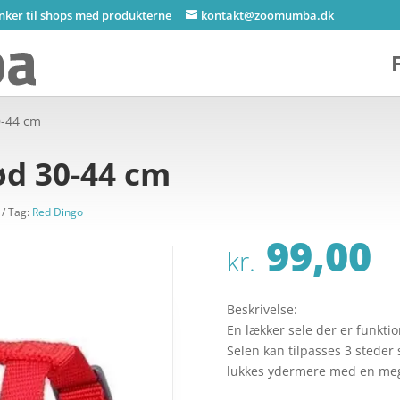
inker til shops med produkterne
kontakt@zoomumba.dk
0-44 cm
ød 30-44 cm
Tag:
Red Dingo
99,00
kr.
Beskrivelse:
En lækker sele der er funkti
Selen kan tilpasses 3 steder
lukkes ydermere med en mege