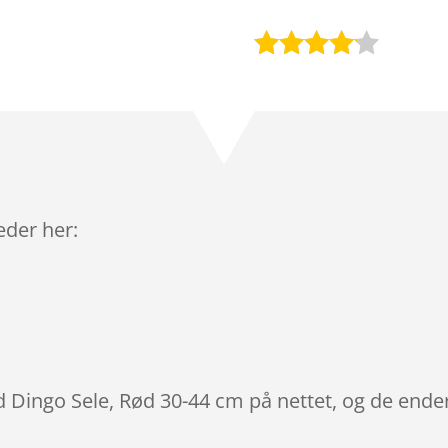
Bedømt
som
4
ud af 5
baseret
på
kundebed
ømmels
leder her:
er
d Dingo Sele, Rød 30-44 cm på nettet, og de ender