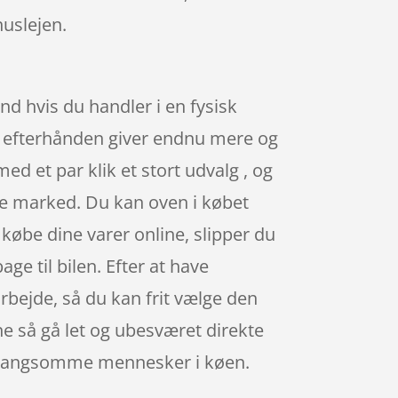
uslejen.
nd hvis du handler i en fysisk
ops efterhånden giver endnu mere og
ed et par klik et stort udvalg , og
ke marked. Du kan oven i købet
t købe dine varer online, slipper du
ge til bilen. Efter at have
 arbejde, så du kan frit vælge den
ne så gå let og ubesværet direkte
ver langsomme mennesker i køen.