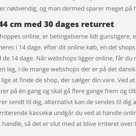
ke er nødvendig, og man dermed sparer meget på h
-44 cm med 30 dages returret
hoppes online, er betingelserne lidt gunstigere, e
neres i 14 dage. efter dit online køb, en del sh
d de 14 dage. Når webshops ligger online, får du m
 en leg, i de mange webshops der er på det dans
 lige at finde de shop, der sælger din vare. Ved a
arer på én gang og skal gå flere gange frem og tilba
rer sendt til dig, alternativt kan de sendes til dig
 irriterende kassekø undgår du ved at handle onli
t handle, så det er slut med at blive irriteret o