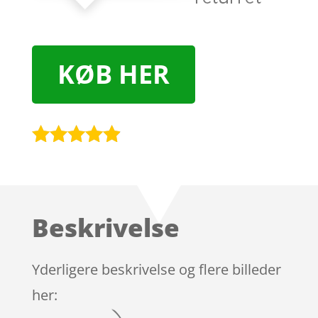
KØB HER
Bedømt
som
4.8
ud af 5
baseret på
Beskrivelse
kundebedø
mmelser
Yderligere beskrivelse og flere billeder
her: