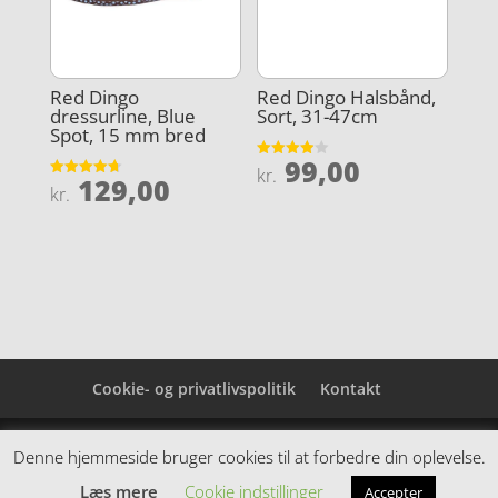
Red Dingo
Red Dingo Halsbånd,
dressurline, Blue
Sort, 31-47cm
Spot, 15 mm bred
99,00
Vurderet
kr.
129,00
3.9
Vurderet
kr.
ud af 5
4.7
ud af 5
Cookie- og privatlivspolitik
Kontakt
Denne hjemmeside samler et bredt udvalg af
Denne hjemmeside bruger cookies til at forbedre din oplevelse.
spændende varer. Siden er et affiiliatesite, og nogle
Læs mere
Cookie indstillinger
Accepter