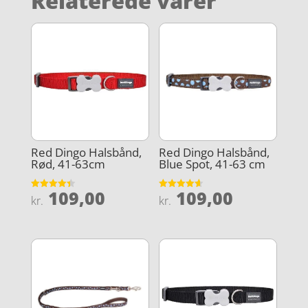
Relaterede varer
Red Dingo Halsbånd,
Red Dingo Halsbånd,
Rød, 41-63cm
Blue Spot, 41-63 cm
109,00
109,00
Vurderet
Vurderet
kr.
kr.
4.4
4.6
ud af 5
ud af 5