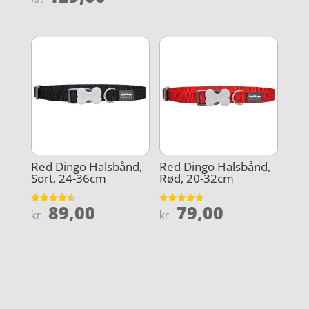
4.7
ud af 5
Red Dingo Halsbånd,
Red Dingo Halsbånd,
Sort, 24-36cm
Rød, 20-32cm
89,00
79,00
Vurderet
Vurderet
kr.
kr.
4.5
4.8
ud af 5
ud af 5