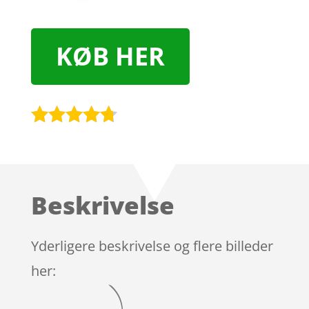
KØB HER
Bedømt
som
4.6
ud af 5
baseret
Beskrivelse
på
kundebedø
mmelser
Yderligere beskrivelse og flere billeder
her: