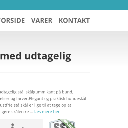
FORSIDE
VARER
KONTAKT
 med udtagelig
dtagelig stål skålgummikant på bund,
lser og farver.Elegant og praktisk hundeskål i
tfrie stålskål er lige til at tage op at
t gøre skålen re …
læs mere her