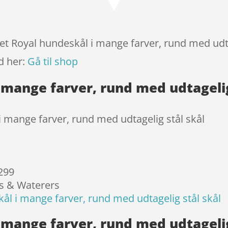
baseret
på
kundebed
ømmels
et Royal hundeskål i mange farver, rund med udtag
er
d her:
Gå til shop
 mange farver, rund med udtagelig
 mange farver, rund med udtagelig stål skål
 299
rs & Waterers
ål i mange farver, rund med udtagelig stål skål
 mange farver, rund med udtagelig