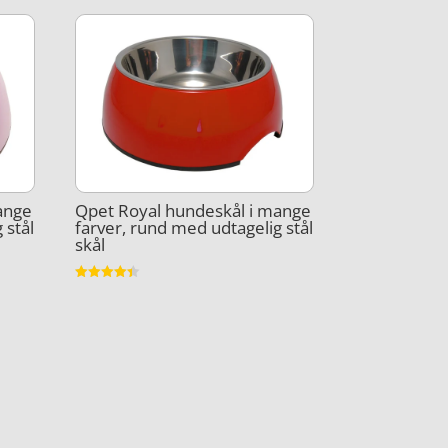
ange
Qpet Royal hundeskål i mange
 stål
farver, rund med udtagelig stål
skål
Vurderet
4.4
ud af 5