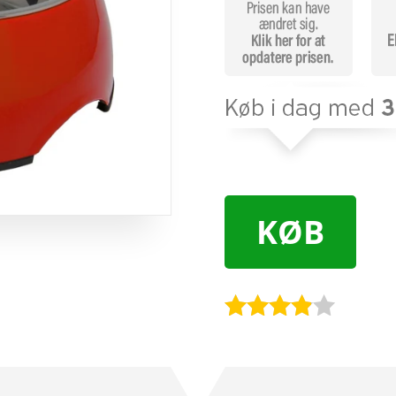
KØB
Bedømt
som
3.8
ud af 5