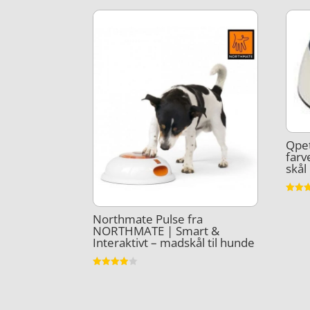
Qpet
farv
skål
Vurder
4.9
Northmate Pulse fra
ud af 
NORTHMATE | Smart &
Interaktivt – madskål til hunde
Vurderet
3.9
ud af 5