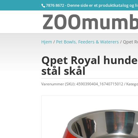
7876 8672 - Denne side er et produktkatalog og l
Hjem
/
Pet Bowls, Feeders & Waterers
/ Qpet R
Qpet Royal hundes
stål skål
Varenummer (SKU):
4590390404_16740715012
Katego