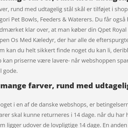
r, rund med udtagelig stål skål er tilføjet i sho
gori Pet Bowls, Feeders & Waterers. Du får også 
udmærket klar over, at man køber din Qpet Royal
pen Os Med Kæledyr, der har alle de efterspurgte 
 kan du helt sikkert finde noget du kan li, derib
op kan priserne være lavere- når webshoppen spa
l gode.
 mange farver, rund med udtagelig
oget i en af de danske webshops, er betingelsern
 varer skal kunne returneres i 14 dage. når du har
ligger udover de lovpligtige 14 dage. En anden f