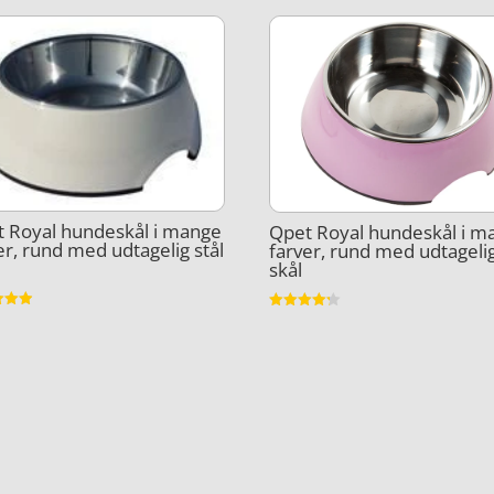
 Royal hundeskål i mange
Qpet Royal hundeskål i m
er, rund med udtagelig stål
farver, rund med udtagelig
skål
et
Vurderet
4.2
5
ud af 5