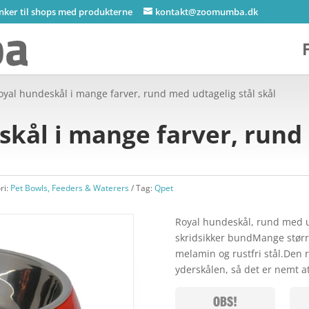
inker til shops med produkterne
kontakt@zoomumba.dk
oyal hundeskål i mange farver, rund med udtagelig stål skål
kål i mange farver, rund
ri:
Pet Bowls, Feeders & Waterers
Tag:
Qpet
Royal hundeskål, rund med u
skridsikker bundMange større
melamin og rustfri stål.Den rus
yderskålen, så det er nemt a