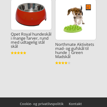
Qpet Royal hundeskål
i mange farver, rund
med udtagelig stål
Northmate Aktivitets
skål
mad- og gufskål til
hunde | Green
Madskål
Vurderet
5
ud af 5
Vurderet
3.9
ud af 5
Cookie- og privatlivspolitik
Kontakt