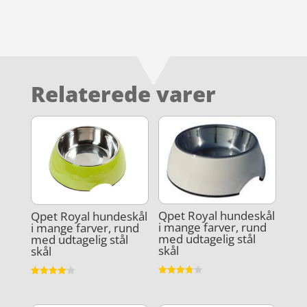
Relaterede varer
Qpet Royal hundeskål
Qpet Royal hundeskål
i mange farver, rund
i mange farver, rund
med udtagelig stål
med udtagelig stål
skål
skål
Vurderet
Vurderet
3.8
4.1
ud af 5
ud af 5