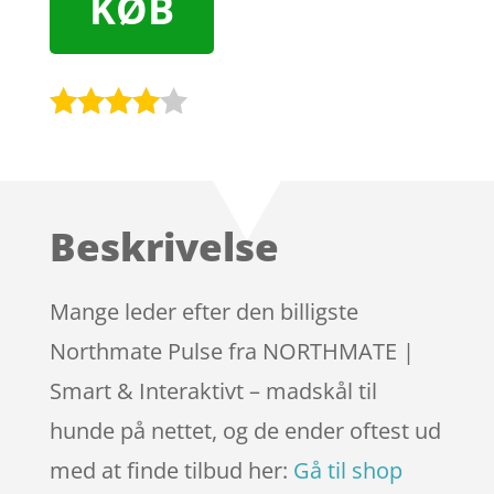
KØB
Bedømt
som
3.9
ud af 5
baseret
Beskrivelse
på
kundebed
ømmels
Mange leder efter den billigste
er
Northmate Pulse fra NORTHMATE |
Smart & Interaktivt – madskål til
hunde på nettet, og de ender oftest ud
med at finde tilbud her:
Gå til shop