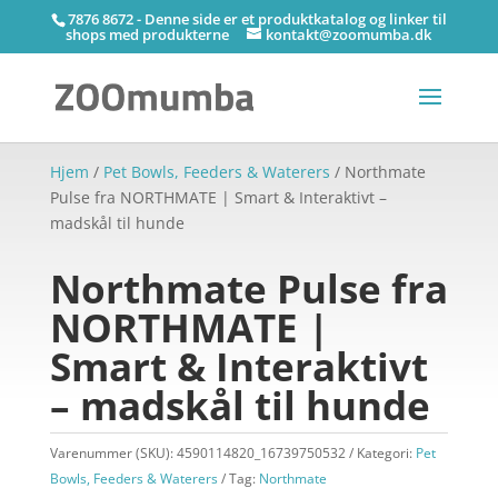
7876 8672 - Denne side er et produktkatalog og linker til
shops med produkterne
kontakt@zoomumba.dk
Hjem
/
Pet Bowls, Feeders & Waterers
/ Northmate
Pulse fra NORTHMATE | Smart & Interaktivt –
madskål til hunde
Northmate Pulse fra
NORTHMATE |
Smart & Interaktivt
– madskål til hunde
Varenummer (SKU):
4590114820_16739750532
Kategori:
Pet
Bowls, Feeders & Waterers
Tag:
Northmate