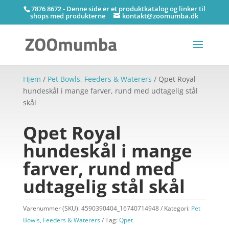
7876 8672 - Denne side er et produktkatalog og linker til
shops med produkterne
kontakt@zoomumba.dk
Hjem
/
Pet Bowls, Feeders & Waterers
/ Qpet Royal
hundeskål i mange farver, rund med udtagelig stål
skål
Qpet Royal
hundeskål i mange
farver, rund med
udtagelig stål skål
Varenummer (SKU):
4590390404_16740714948
Kategori:
Pet
Bowls, Feeders & Waterers
Tag:
Qpet