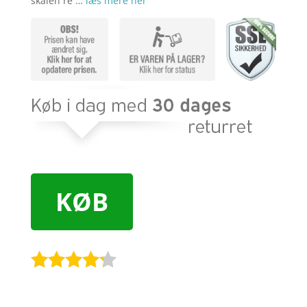
skålen re …
læs mere her
KØB
Bedømt
som
4.1