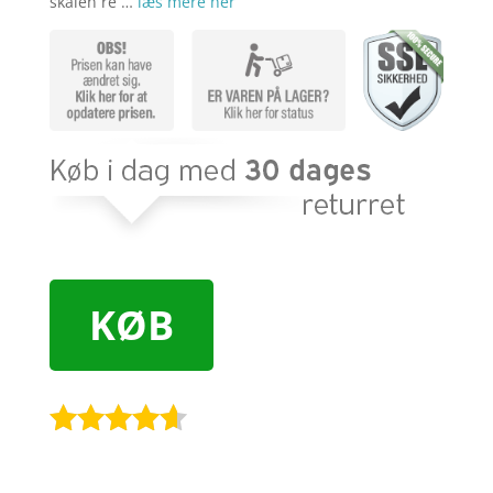
skålen re …
læs mere her
KØB
Bedømt
som
4.5