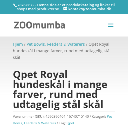
7876 8672 - Denne side er et produktkatalog og linker til
shops med produkterne
kontakt@zoomumba.dk
Hjem
/
Pet Bowls, Feeders & Waterers
/ Qpet Royal
hundeskål i mange farver, rund med udtagelig stål
skål
Qpet Royal
hundeskål i mange
farver, rund med
udtagelig stål skål
Varenummer (SKU):
4590390404_16740715140
Kategori:
Pet
Bowls, Feeders & Waterers
Tag:
Qpet