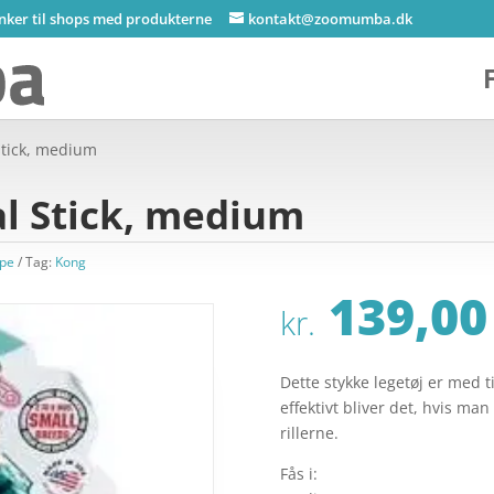
inker til shops med produkterne
kontakt@zoomumba.dk
Stick, medium
l Stick, medium
lpe
Tag:
Kong
139,00
kr.
Dette stykke legetøj er med t
effektivt bliver det, hvis ma
rillerne.
Fås i: