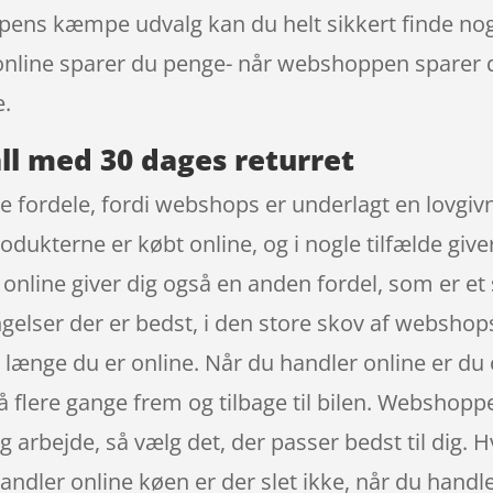
oppens kæmpe udvalg kan du helt sikkert finde nog
online sparer du penge- når webshoppen sparer 
e.
ll med 30 dages returret
e fordele, fordi webshops er underlagt en lovgivni
rodukterne er købt online, og i nogle tilfælde g
e online giver dig også en anden fordel, som er et 
gelser der er bedst, i den store skov af websho
å længe du er online. Når du handler online er du 
gå flere gange frem og tilbage til bilen. Websho
dig arbejde, så vælg det, der passer bedst til dig
 handler online køen er der slet ikke, når du handl