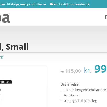
inker til shops med produkterne
kontakt@zoomumba.dk
, Small
ng
Den
99
kr.
opri
115,00
kr.
pris
var:
Beskrivelse:
kr. 
– Holder længere end andre
– Punkterfri
– Supergod til aktiv leg