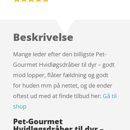
Bedømt
som
5
ud
af 5
baseret på
Beskrivelse
kundebedøm
melser
Mange leder efter den billigste Pet-
Gourmet Hvidløgsdråber til dyr – godt
mod lopper, flåter fældning og godt
for huden mm på nettet, og de ender
oftest ud med at finde tilbud her:
Gå til
shop
Pet-Gourmet
Hvidløgsdråber til dyr –