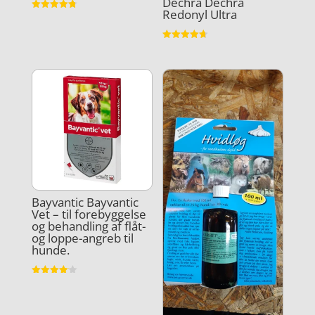
Dechra Dechra
Redonyl Ultra
Vurderet
4.8
ud af 5
Vurderet
4.7
ud af 5
Bayvantic Bayvantic
Vet – til forebyggelse
og behandling af flåt-
og loppe-angreb til
hunde.
Vurderet
4.1
ud af 5