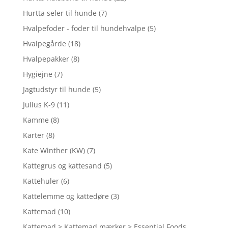
Hurtta seler til hunde
(7)
Hvalpefoder - foder til hundehvalpe
(5)
Hvalpegårde
(18)
Hvalpepakker
(8)
Hygiejne
(7)
Jagtudstyr til hunde
(5)
Julius K-9
(11)
Kamme
(8)
Karter
(8)
Kate Winther (KW)
(7)
Kattegrus og kattesand
(5)
Kattehuler
(6)
Kattelemme og kattedøre
(3)
Kattemad
(10)
Kattemad > Kattemad mærker > Essential Foods