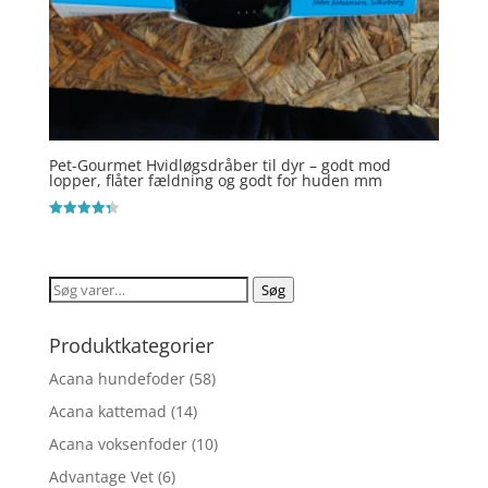
Pet-Gourmet Hvidløgsdråber til dyr – godt mod
lopper, flåter fældning og godt for huden mm
Vurderet
4.3
ud af 5
Søg
Søg
efter:
Produktkategorier
Acana hundefoder
(58)
Acana kattemad
(14)
Acana voksenfoder
(10)
Advantage Vet
(6)