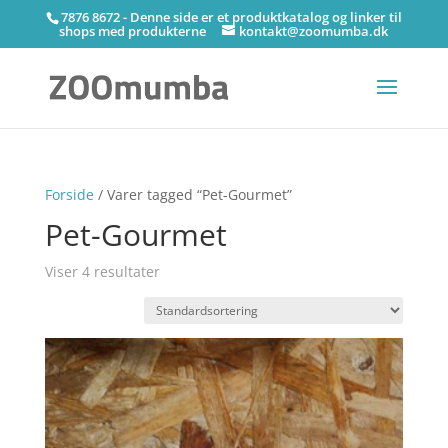
7876 8672 - Denne side er et produktkatalog og linker til
shops med produkterne
kontakt@zoomumba.dk
Forside
/ Varer tagged “Pet-Gourmet”
Pet-Gourmet
Viser 4 resultater