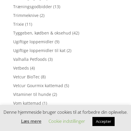
Træningsgodbidder
(13)
Trimmeknive
(2)
Trixie
(11)
Tyggeben, kødben & oksehud
(42)
Ugiftige loppemidler
(9)
Ugiftige loppemidler til kat
(2)
Valhalla Petfoods
(3)
Vetbeds
(4)
Vetcur BioTec
(8)
Vetcur Gourmix kattemad
(5)
Vitaminer til hunde
(2)
Vom kattemad
(1)
Denne hjemmeside bruger cookies til at forbedre din oplevelse.
Wildes Land
(4)
Wildes Land hundefoder
(24)
Læs mere
Cookie indstillinger
Accepter
Wildes Land kattemad
(18)