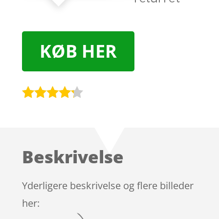
KØB HER
Bedømt
som
4.1
ud af 5
baseret
Beskrivelse
på
kundebedø
mmelser
Yderligere beskrivelse og flere billeder
her: