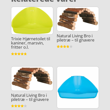
Natural Living Bro i
Trixie Hjørnetoilet til
piletræ – til gnavere
kaniner, marsvin,
fritter o.l.
Vurderet
3.8
ud af 5
Vurderet
4.8
ud af 5
Natural Living Bro i
piletræ – til gnavere