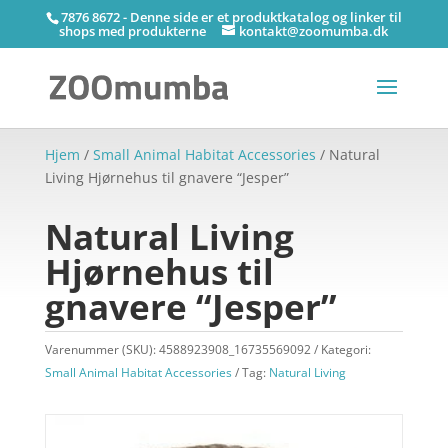
7876 8672 - Denne side er et produktkatalog og linker til
shops med produkterne
kontakt@zoomumba.dk
Hjem
/
Small Animal Habitat Accessories
/ Natural
Living Hjørnehus til gnavere “Jesper”
Natural Living
Hjørnehus til
gnavere “Jesper”
Varenummer (SKU):
4588923908_16735569092
Kategori:
Small Animal Habitat Accessories
Tag:
Natural Living