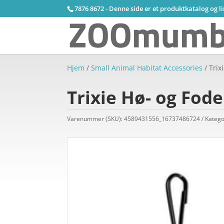
7876 8672 - Denne side er et produktkatalog og l
Hjem
/
Small Animal Habitat Accessories
/ Trix
Trixie Hø- og Fode
Varenummer (SKU):
4589431556_16737486724
Katego