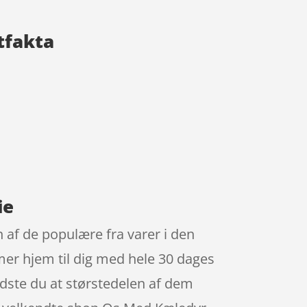
ktfakta
ie
 af de populære fra varer i den
mer hjem til dig med hele 30 dages
Vidste du at størstedelen af dem