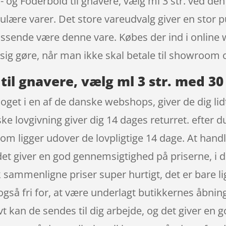
ø- og Foderbold til gnavere, vælg ml 3 str. ved d
pulære varer. Det store vareudvalg giver en stor pu
 passende være denne vare. Købes der ind i onlin
r sig gøre, når man ikke skal betale til showroom
 til gnavere, vælg ml 3 str. med 30
oget i en af de danske webshops, giver de dig lid
ke lovgivning giver dig 14 dages returret. efter d
om ligger udover de lovpligtige 14 dage. At handl
g det giver en god gennemsigtighed på priserne, 
sammenligne priser super hurtigt, det er bare lig
 også fri for, at være underlagt butikkernes åbn
vt kan de sendes til dig arbejde, og det giver en go