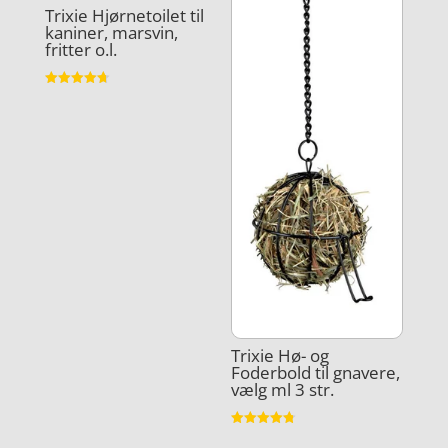
Trixie Hjørnetoilet til
kaniner, marsvin,
fritter o.l.
Vurderet
4.7
ud af 5
Trixie Hø- og
Foderbold til gnavere,
vælg ml 3 str.
Vurderet
4.8