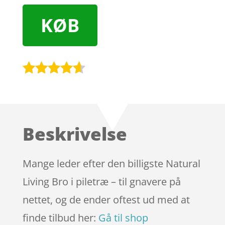
KØB
Bedømt
som
4.5
ud af 5
baseret
Beskrivelse
på
kundebedø
mmelser
Mange leder efter den billigste Natural
Living Bro i piletræ – til gnavere på
nettet, og de ender oftest ud med at
finde tilbud her:
Gå til shop