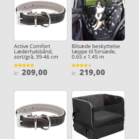
Active Comfort
Bilsæde beskyttelse
Læderhalsbånd,
tæppe til forsæde,
sort/grå, 39-46 cm
0.65 x 1.45 m
209,00
219,00
Vurderet
Vurderet
kr.
kr.
5
4.2
ud af 5
ud af 5