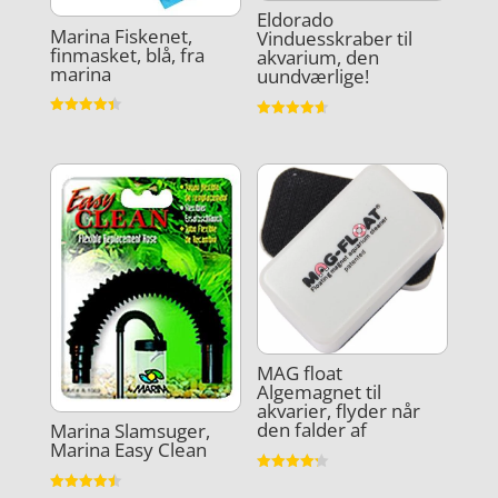
Eldorado
Marina Fiskenet,
Vinduesskraber til
finmasket, blå, fra
akvarium, den
marina
uundværlige!
Vurderet
Vurderet
4.4
4.6
ud af 5
ud af 5
MAG float
Algemagnet til
akvarier, flyder når
den falder af
Marina Slamsuger,
Marina Easy Clean
Vurderet
4.2