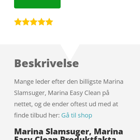
Bedømt
som
5
ud
af 5
baseret på
Beskrivelse
kundebedøm
melser
Mange leder efter den billigste Marina
Slamsuger, Marina Easy Clean på
nettet, og de ender oftest ud med at
finde tilbud her:
Gå til shop
Marina Slamsuger, Marina
Easy Clean Produktfakta