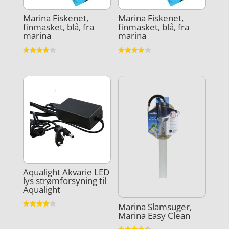
Marina Fiskenet,
Marina Fiskenet,
finmasket, blå, fra
finmasket, blå, fra
marina
marina
Vurderet
Vurderet
4.1
4
ud af 5
ud af 5
Aqualight Akvarie LED
lys strømforsyning til
Aqualight
Marina Slamsuger,
Vurderet
Marina Easy Clean
4
ud af 5