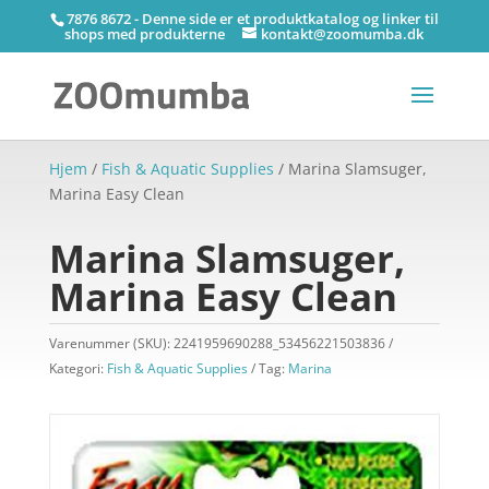
7876 8672 - Denne side er et produktkatalog og linker til
shops med produkterne
kontakt@zoomumba.dk
Hjem
/
Fish & Aquatic Supplies
/ Marina Slamsuger,
Marina Easy Clean
Marina Slamsuger,
Marina Easy Clean
Varenummer (SKU):
2241959690288_53456221503836
Kategori:
Fish & Aquatic Supplies
Tag:
Marina