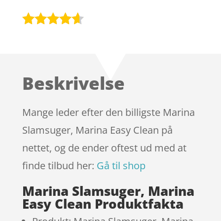
Bedømt
som
4.5
ud af 5
baseret
Beskrivelse
på
kundebedø
mmelser
Mange leder efter den billigste Marina
Slamsuger, Marina Easy Clean på
nettet, og de ender oftest ud med at
finde tilbud her:
Gå til shop
Marina Slamsuger, Marina
Easy Clean Produktfakta