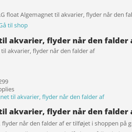
kundebedø
mmelser
G float Algemagnet til akvarier, flyder når den fa
Gå til shop
l akvarier, flyder når den falder
l akvarier, flyder når den falder af
 299
pplies
t til akvarier, flyder når den falder af
l akvarier, flyder når den falder 
flyder når den falder af er tilføjet i shoppen på 