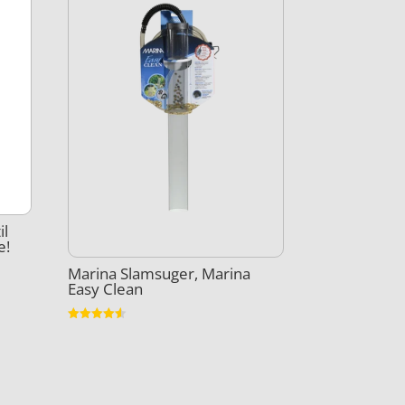
il
e!
Marina Slamsuger, Marina
Easy Clean
Vurderet
4.5
ud af 5