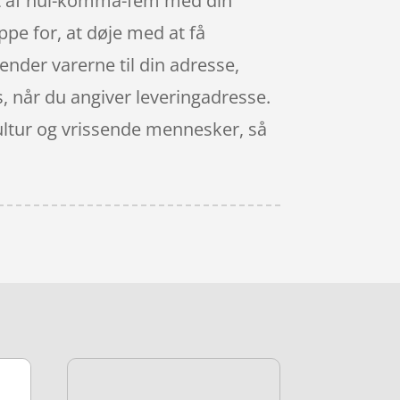
bet af nul-komma-fem med din
ppe for, at døje med at få
sender varerne til din adresse,
, når du angiver leveringadresse.
ultur og vrissende mennesker, så