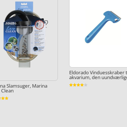
Eldorado Vinduesskraber t
akvarium, den uundværlig
na Slamsuger, Marina
 Clean
Vurderet
4
ud af 5
et
5