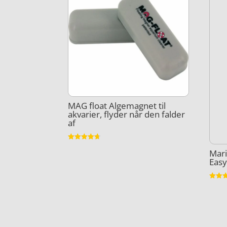
MAG float Algemagnet til
akvarier, flyder når den falder
af
Vurderet
Mari
4.7
ud af 5
Easy
Vurder
5
ud af 