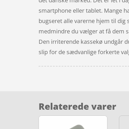
det danske marked. Det er let i d
smartphone eller tablet. Mange har
bugseret alle varerne hjem til dig 
medmindre du vælger at få dem sen
Den irriterende kassekø undgår du
slip for de sædvanlige forkerte va
Relaterede varer