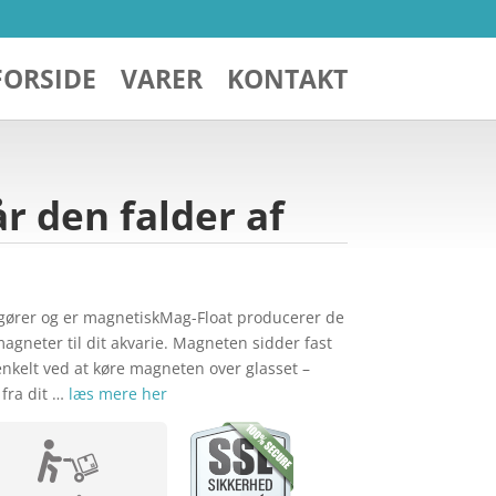
FORSIDE
VARER
KONTAKT
r den falder af
ngører og er magnetiskMag-Float producerer de
gneter til dit akvarie. Magneten sidder fast
enkelt ved at køre magneten over glasset –
 fra dit …
læs mere her