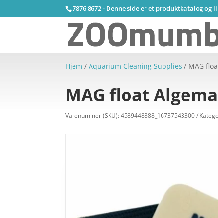
7876 8672 - Denne side er et produktkatalog og l
Hjem
/
Aquarium Cleaning Supplies
/ MAG float
MAG float Algemagn
Varenummer (SKU):
4589448388_16737543300
Katego