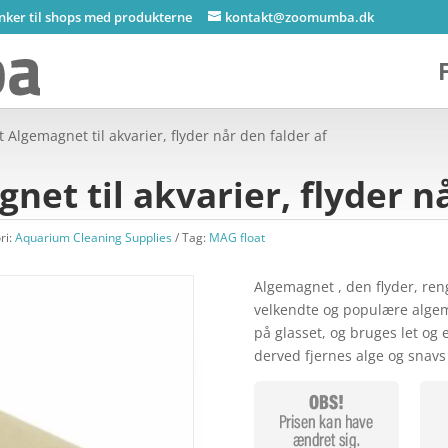
inker til shops med produkterne
kontakt@zoomumba.dk
 Algemagnet til akvarier, flyder når den falder af
et til akvarier, flyder nå
ri:
Aquarium Cleaning Supplies
Tag:
MAG float
Algemagnet , den flyder, re
velkendte og populære algema
på glasset, og bruges let og 
derved fjernes alge og snavs