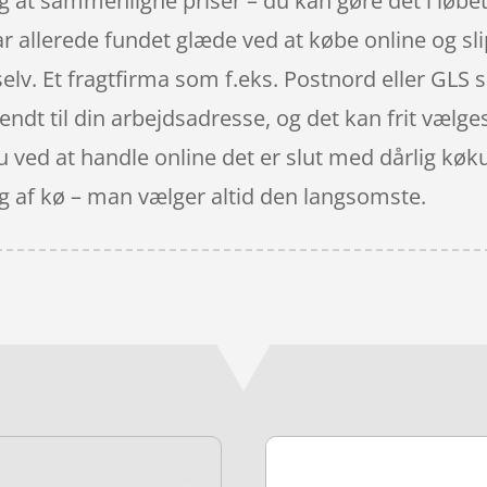
ag at sammenligne priser – du kan gøre det i lø
 allerede fundet glæde ved at købe online og sli
selv. Et fragtfirma som f.eks. Postnord eller GLS 
dt til din arbejdsadresse, og det kan frit vælges
 ved at handle online det er slut med dårlig køk
lg af kø – man vælger altid den langsomste.