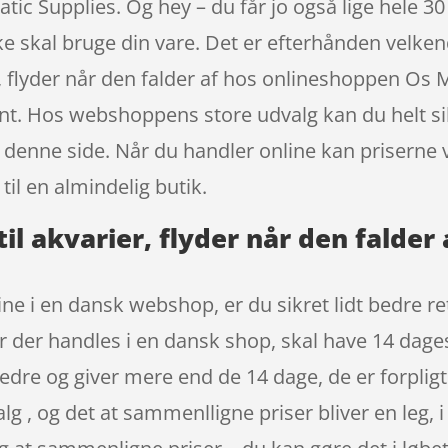
ic Supplies. Og hey – du får jo også lige hele 30
kke skal bruge din vare. Det er efterhånden velke
, flyder når den falder af hos onlineshoppen Os 
ent. Hos webshoppens store udvalg kan du helt sik
 denne side. Når du handler online kan priserne v
til en almindelig butik.
l akvarier, flyder når den falder
ne i en dansk webshop, er du sikret lidt bedre r
r der handles i en dansk shop, skal have 14 dages 
dre og giver mere end de 14 dage, de er forpligte
valg , og det at sammenlligne priser bliver en le