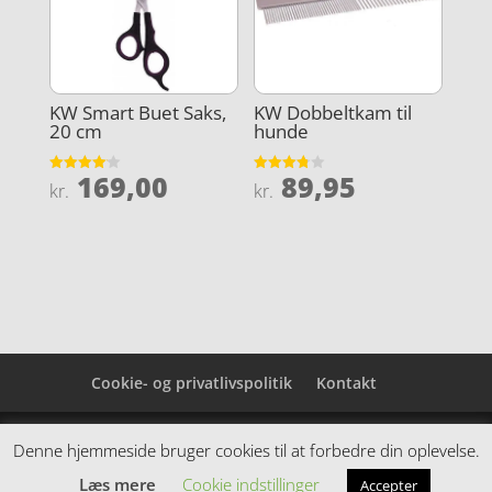
KW Smart Buet Saks,
KW Dobbeltkam til
20 cm
hunde
169,00
89,95
Vurderet
Vurderet
kr.
kr.
4.1
3.8
ud af 5
ud af 5
Cookie- og privatlivspolitik
Kontakt
Denne hjemmeside samler et bredt udvalg af
Denne hjemmeside bruger cookies til at forbedre din oplevelse.
spændende varer. Siden er et affiiliatesite, og nogle
Læs mere
Cookie indstillinger
Accepter
links kan være affiliatelinks.