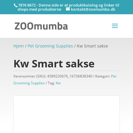
7876 8672 - Denne side er et produktkatalog og linker til
shops med produkterne
kontakt@zoomumba.dk
Hjem
/
Pet Grooming Supplies
/ Kw Smart sakse
Kw Smart sakse
Varenummer (SKU):
4589220676_16736838340
Kategori:
Pet
Grooming Supplies
Tag:
Kw