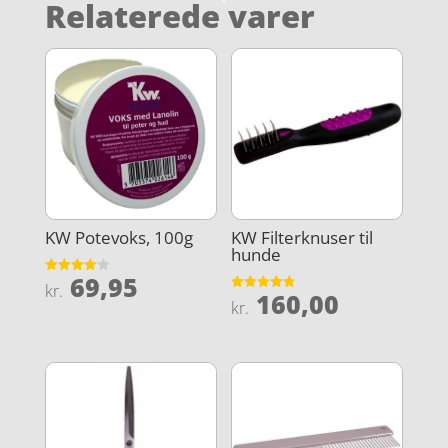
Relaterede varer
KW Potevoks, 100g
KW Filterknuser til
hunde
69,95
Vurderet
kr.
160,00
4.1
Vurderet
kr.
ud af 5
4.8
ud af 5