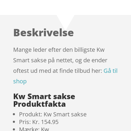
Bedømt
som
3.8
ud af 5
baseret
Beskrivelse
på
kundebed
ømmels
Mange leder efter den billigste Kw
er
Smart sakse på nettet, og de ender
oftest ud med at finde tilbud her:
Gå til
shop
Kw Smart sakse
Produktfakta
Produkt: Kw Smart sakse
Pris: Kr. 154.95
Mærke: Kw