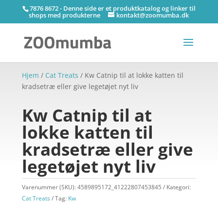
7876 8672 - Denne side er et produktkatalog og linker til
shops med produkterne
kontakt@zoomumba.dk
Hjem
/
Cat Treats
/ Kw Catnip til at lokke katten til
kradsetræ eller give legetøjet nyt liv
Kw Catnip til at
lokke katten til
kradsetræ eller give
legetøjet nyt liv
Varenummer (SKU):
4589895172_41222807453845
Kategori:
Cat Treats
Tag:
Kw