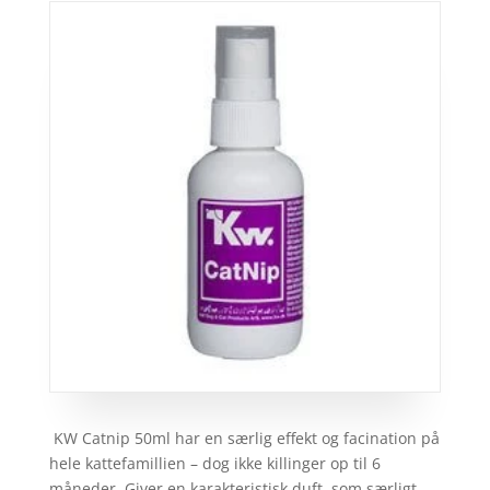
KW Catnip 50ml har en særlig effekt og facination på
hele kattefamillien – dog ikke killinger op til 6
måneder. Giver en karakteristisk duft, som særligt