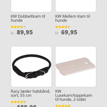
KW Dobbeltkam til
KW Mellem Kam til
hunde
hunde
89,95
69,95
Vurderet
Vurderet
kr.
kr.
3.8
4.5
ud af 5
ud af 5
Racy læder halsbånd,
KW
sort, 55 cm
Lusekam/loppekam
til hunde, 2-sidet
Vurderet