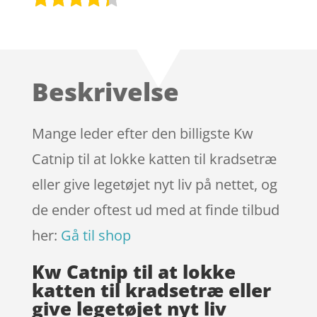
Bedømt
som
4.2
ud af 5
baseret
Beskrivelse
på
kundebedø
mmelser
Mange leder efter den billigste Kw
Catnip til at lokke katten til kradsetræ
eller give legetøjet nyt liv på nettet, og
de ender oftest ud med at finde tilbud
her:
Gå til shop
Kw Catnip til at lokke
katten til kradsetræ eller
give legetøjet nyt liv