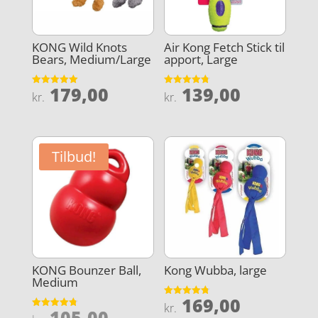
KONG Wild Knots
Air Kong Fetch Stick til
Bears, Medium/Large
apport, Large
179,00
139,00
Vurderet
Vurderet
kr.
kr.
5
4.8
ud af 5
ud af 5
Tilbud!
KONG Bounzer Ball,
Kong Wubba, large
Medium
169,00
Vurderet
kr.
Den
105,00
4.8
Vurderet