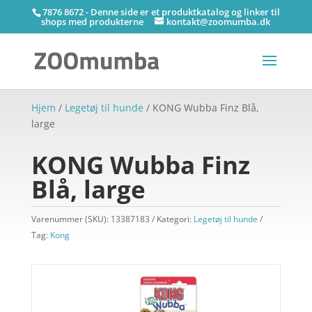
7876 8672 - Denne side er et produktkatalog og linker til
shops med produkterne
kontakt@zoomumba.dk
Hjem
/
Legetøj til hunde
/ KONG Wubba Finz Blå,
large
KONG Wubba Finz
Blå, large
Varenummer (SKU):
13387183
Kategori:
Legetøj til hunde
Tag:
Kong