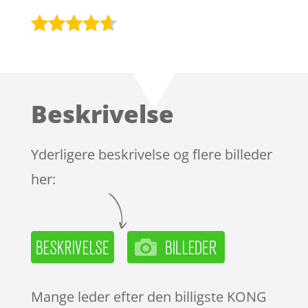
Bedømt
som
4.5
ud af 5
baseret
Beskrivelse
på
kundebedø
mmelser
Yderligere beskrivelse og flere billeder
her:
Mange leder efter den billigste KONG