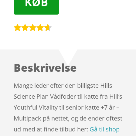
KØB
Bedømt
som
4.5
ud af 5
baseret
Beskrivelse
på
kundebedø
mmelser
Mange leder efter den billigste Hills
Science Plan Vådfoder til katte fra Hill’s
Youthful Vitality til senior katte +7 år –
Multipack på nettet, og de ender oftest
ud med at finde tilbud her:
Gå til shop