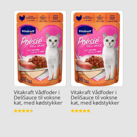
Vurderet
3.9
ud af 5
Vitakraft Vådfoder i
Vitakraft Vådfoder i
DeliSauce til voksne
DeliSauce til voksne
kat, med kødstykker
kat, med kødstykker
Vurderet
Vurderet
4.5
5
ud af 5
ud af 5