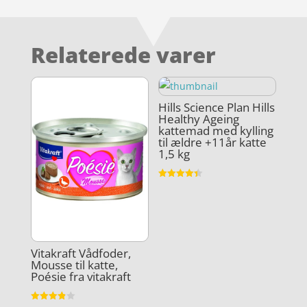
Relaterede varer
Hills Science Plan Hills
Healthy Ageing
kattemad med kylling
til ældre +11år katte
1,5 kg
Vurderet
4.4
ud af 5
Vitakraft Vådfoder,
Mousse til katte,
Poésie fra vitakraft