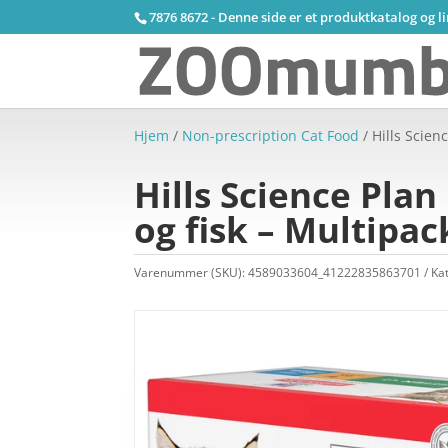
7876 8672 - Denne side er et produktkatalog og l
Hjem
/
Non-prescription Cat Food
/ Hills Scienc
Hills Science Plan 
og fisk – Multipac
Varenummer (SKU):
4589033604_41222835863701
Ka