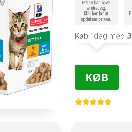
KØB
Bedømt
som
4.9
ud af 5