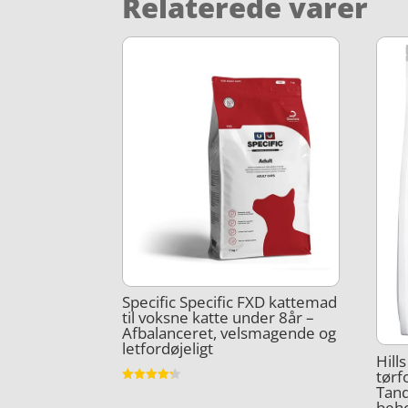
Relaterede varer
Specific Specific FXD kattemad
til voksne katte under 8år –
Afbalanceret, velsmagende og
letfordøjeligt
Hill
tørf
Tand
Vurderet
4.2
beho