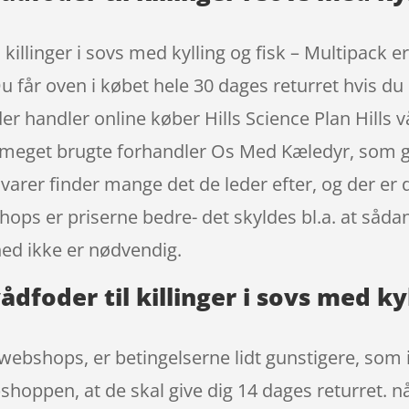
 killinger i sovs med kylling og fisk – Multipack er 
 får oven i købet hele 30 dages returret hvis du s
r handler online køber Hills Science Plan Hills vå
n meget brugte forhandler Os Med Kæledyr, som giv
af varer finder mange det de leder efter, og der er
shops er priserne bedre- det skyldes bl.a. at så
ed ikke er nødvendig.
vådfoder til killinger i sovs med k
webshops, er betingelserne lidt gunstigere, som 
hoppen, at de skal give dig 14 dages returret. nå