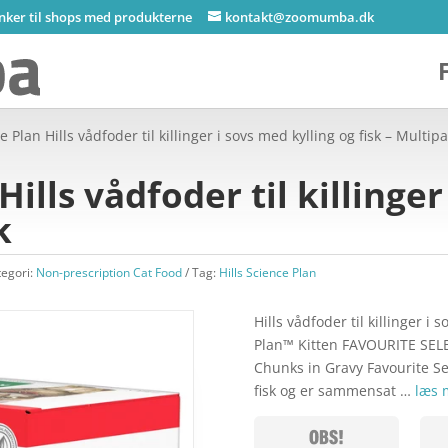
inker til shops med produkterne
kontakt@zoomumba.dk
e Plan Hills vådfoder til killinger i sovs med kylling og fisk – Multip
Hills vådfoder til killinge
k
tegori:
Non-prescription Cat Food
Tag:
Hills Science Plan
Hills vådfoder til killinger i
Plan™ Kitten FAVOURITE SELE
Chunks in Gravy Favourite Se
fisk og er sammensat …
læs 