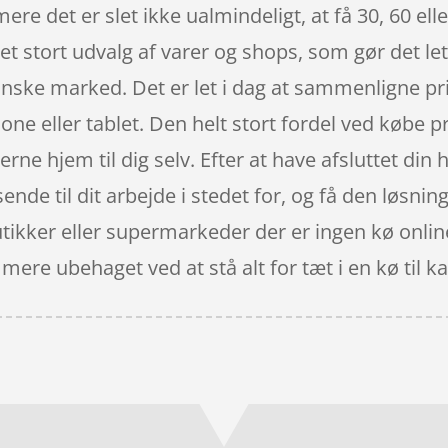
re det er slet ikke ualmindeligt, at få 30, 60 ell
ret stort udvalg af varer og shops, som gør det le
ke marked. Det er let i dag at sammenligne prise
eller tablet. Den helt stort fordel ved købe pro
rne hjem til dig selv. Efter at have afsluttet din h
nde til dit arbejde i stedet for, og få den løsning
kker eller supermarkeder der er ingen kø online –
 mere ubehaget ved at stå alt for tæt i en kø til k