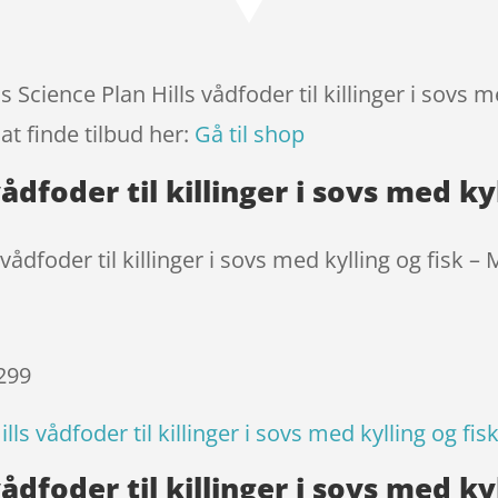
baseret på
kundebedøm
melser
s Science Plan Hills vådfoder til killinger i sovs 
at finde tilbud her:
Gå til shop
vådfoder til killinger i sovs med k
 vådfoder til killinger i sovs med kylling og fisk –
 299
ills vådfoder til killinger i sovs med kylling og fi
vådfoder til killinger i sovs med k