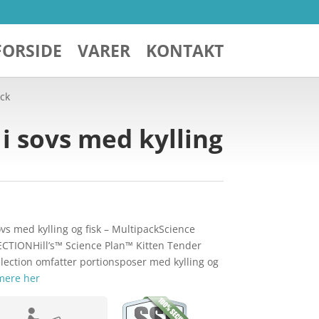
FORSIDE
VARER
KONTAKT
ack
r i sovs med kylling
 sovs med kylling og fisk – MultipackScience
CTIONHill’s™ Science Plan™ Kitten Tender
lection omfatter portionsposer med kylling og
mere her