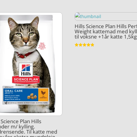
Hills Science Plan Hills Per
Weight kattemad med kyll
til voksne +1år katte 1,5kg
Vurderet
4.8
ud af 5
s Science Plan Hills
oder m/ kylling.
rensende. Til katte med
v for ekstra mundpleje.