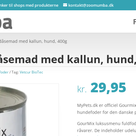
inker til shops med produkterne
kontakt@zoomumba.dk
 dåsemad med kallun, hund, 400g
åsemad med kallun, hund,
foder
Tag:
Vetcur BioTec
29,95
kr.
MyPets.dk er officiel Gourmi
hundefoder for den danske 
GourMix luksusmenu fuldfoder
råvarer. De indeholder udelu