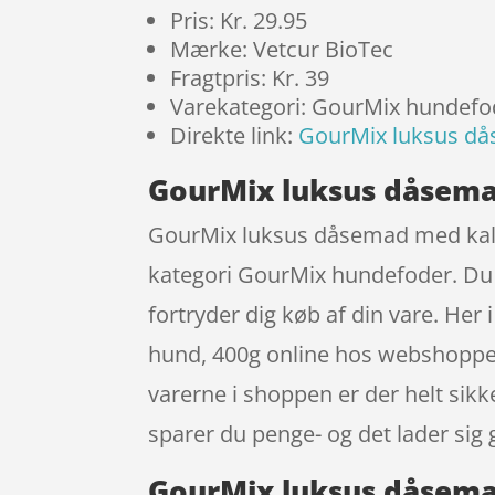
Pris: Kr. 29.95
Mærke: Vetcur BioTec
Fragtpris: Kr. 39
Varekategori: GourMix hundefo
Direkte link:
GourMix luksus då
GourMix luksus dåsemad
GourMix luksus dåsemad med kallun
kategori GourMix hundefoder. Du f
fortryder dig køb af din vare. H
hund, 400g online hos webshoppen 
varerne i shoppen er der helt sikk
sparer du penge- og det lader sig
GourMix luksus dåsemad