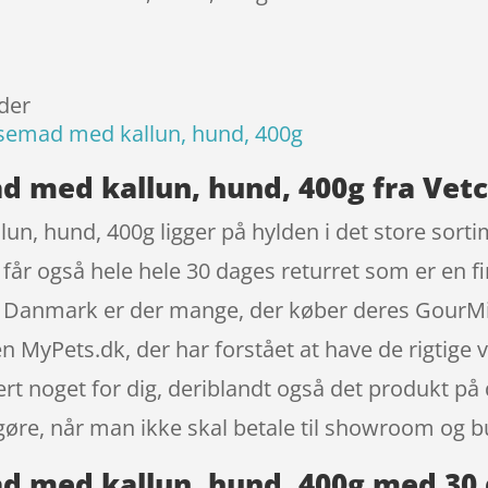
der
semad med kallun, hund, 400g
 med kallun, hund, 400g fra Vetc
, hund, 400g ligger på hylden i det store sorti
år også hele hele 30 dages returret som er en fin
er i Danmark er der mange, der køber deres Gour
MyPets.dk, der har forstået at have de rigtige va
ert noget for dig, deriblandt også det produkt på
 gøre, når man ikke skal betale til showroom og b
 med kallun, hund, 400g med 30 