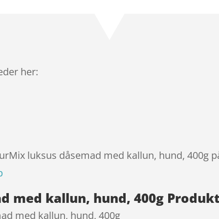
som
4.3
ud af 5
baseret
på
kundebedø
mmelser
leder her:
ourMix luksus dåsemad med kallun, hund, 400g på
p
d med kallun, hund, 400g Produk
ad med kallun, hund, 400g