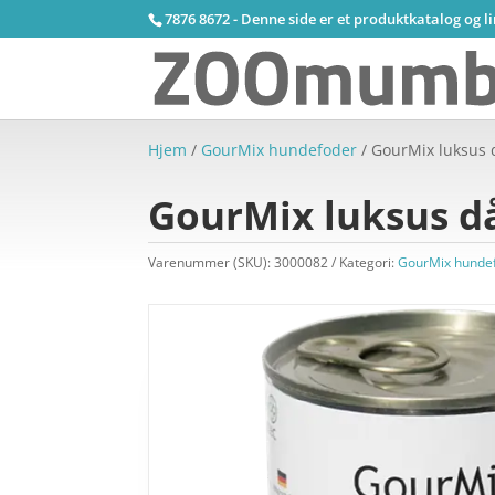
7876 8672 - Denne side er et produktkatalog og l
Hjem
/
GourMix hundefoder
/ GourMix luksus
GourMix luksus d
Varenummer (SKU):
3000082
Kategori:
GourMix hunde