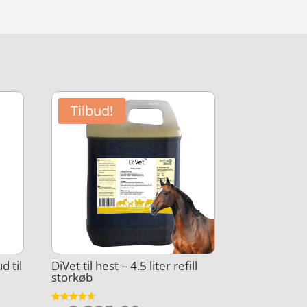
Tilbud!
d til
DiVet til hest – 4.5 liter refill
storkøb