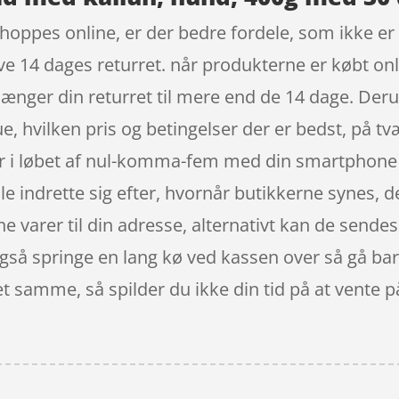
hoppes online, er der bedre fordele, som ikke er e
e 14 dages returret. når produkterne er købt onl
ænger din returret til mere end de 14 dage. Der
e, hvilken pris og betingelser der er bedst, på t
r i løbet af nul-komma-fem med din smartphone el
ulle indrette sig efter, hvornår butikkerne synes, 
ne varer til din adresse, alternativt kan de sendes 
gså springe en lang kø ved kassen over så gå bare
t samme, så spilder du ikke din tid på at vente p