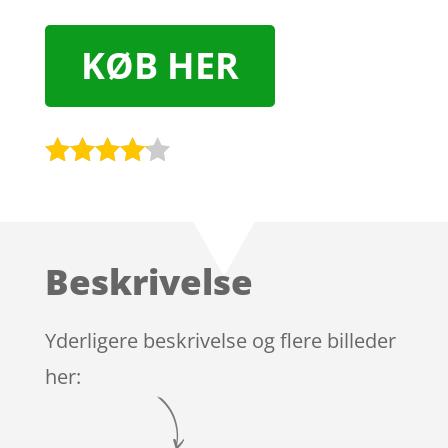
KØB HER
Bedømt
som
4
ud af 5
baseret
Beskrivelse
på
kundebed
ømmels
Yderligere beskrivelse og flere billeder
er
her: