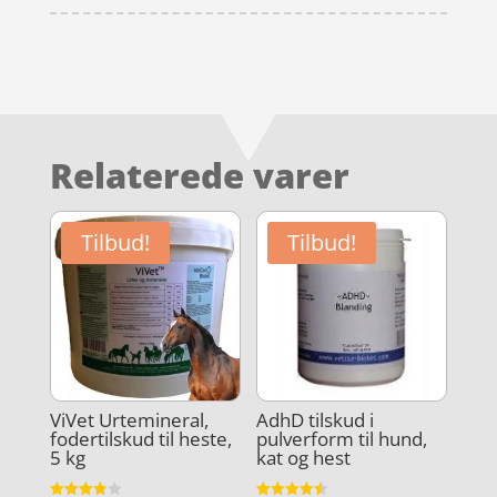
Relaterede varer
Tilbud!
Tilbud!
ViVet Urtemineral,
AdhD tilskud i
fodertilskud til heste,
pulverform til hund,
5 kg
kat og hest