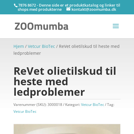
7876 8672 - Denne side er et produktkatalog og linker til
shops med produkterne
kontakt@zoomumba.dk
Hjem
/
Vetcur BioTec
/ ReVet olietilskud til heste med
ledproblemer
ReVet olietilskud til
heste med
ledproblemer
Varenummer (SKU):
3000018
Kategori:
Vetcur BioTec
Tag:
Vetcur BioTec