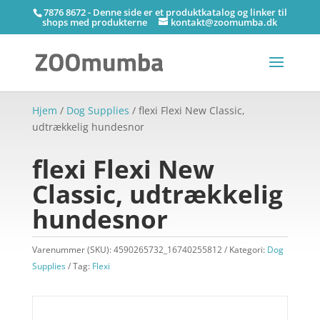
7876 8672 - Denne side er et produktkatalog og linker til
shops med produkterne
kontakt@zoomumba.dk
Hjem
/
Dog Supplies
/ flexi Flexi New Classic,
udtrækkelig hundesnor
flexi Flexi New
Classic, udtrækkelig
hundesnor
Varenummer (SKU):
4590265732_16740255812
Kategori:
Dog
Supplies
Tag:
Flexi