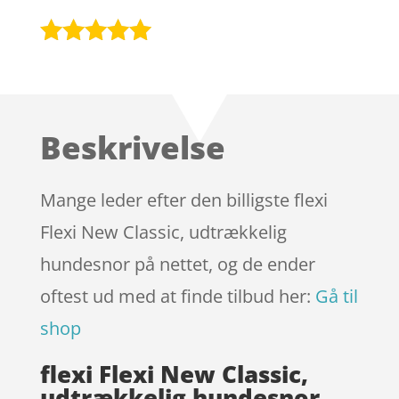
Bedømt
som
4.9
ud af 5
baseret på
Beskrivelse
kundebedøm
melser
Mange leder efter den billigste flexi
Flexi New Classic, udtrækkelig
hundesnor på nettet, og de ender
oftest ud med at finde tilbud her:
Gå til
shop
flexi Flexi New Classic,
udtrækkelig hundesnor