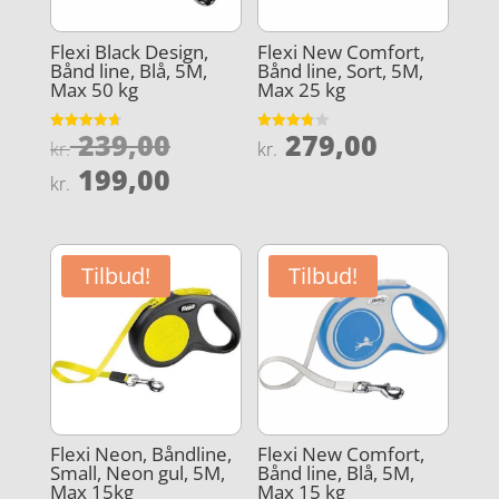
Flexi Black Design,
Flexi New Comfort,
Bånd line, Blå, 5M,
Bånd line, Sort, 5M,
Max 50 kg
Max 25 kg
Den
239,00
279,00
Vurderet
Vurderet
kr.
kr.
4.7
3.8
oprindelige
Den
ud af 5
ud af 5
199,00
kr.
pris
aktuelle
var:
pris
kr. 239,00.
er:
Tilbud!
Tilbud!
kr. 199,00.
Flexi Neon, Båndline,
Flexi New Comfort,
Small, Neon gul, 5M,
Bånd line, Blå, 5M,
Max 15kg
Max 15 kg