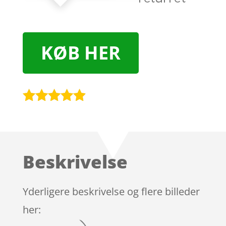
KØB HER
Bedømt
som
4.8
ud af 5
baseret på
Beskrivelse
kundebedø
mmelser
Yderligere beskrivelse og flere billeder
her: