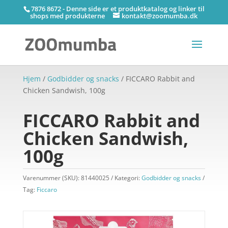
7876 8672 - Denne side er et produktkatalog og linker til
shops med produkterne
kontakt@zoomumba.dk
Hjem
/
Godbidder og snacks
/ FICCARO Rabbit and
Chicken Sandwish, 100g
FICCARO Rabbit and
Chicken Sandwish,
100g
Varenummer (SKU):
81440025
Kategori:
Godbidder og snacks
Tag:
Ficcaro