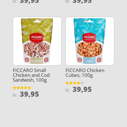
39,95
39,95
kr.
kr.
4.5
3.8
ud af 5
ud af 5
FICCARO Small
FICCARO Chicken
Chicken and Cod
Cubes, 100g
Sandwish, 100g
39,95
Vurderet
kr.
39,95
4.1
Vurderet
kr.
ud af 5
4.9
ud af 5