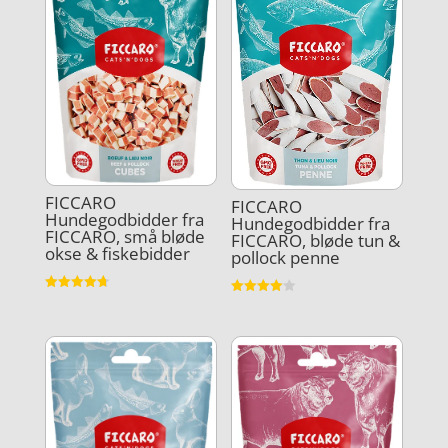
FICCARO
FICCARO
Hundegodbidder fra
Hundegodbidder fra
FICCARO, små bløde
FICCARO, bløde tun &
okse & fiskebidder
pollock penne
Vurderet
Vurderet
4.7
4
ud af 5
ud af 5