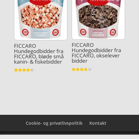
FICCARO
FICCARO
Hundegodbidder fra
Hundegodbidder fra
FICCARO, okselever
FICCARO, bløde små
bidder
kanin- & fiskebidder
Vurderet
Vurderet
3.8
4.3
ud af 5
ud af 5
Cookie- og privatlivspolitik
Kontakt