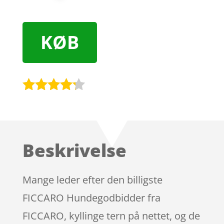
KØB
Bedømt
som
4.1
ud af 5
baseret
Beskrivelse
på
kundebedø
mmelser
Mange leder efter den billigste
FICCARO Hundegodbidder fra
FICCARO, kyllinge tern på nettet, og de