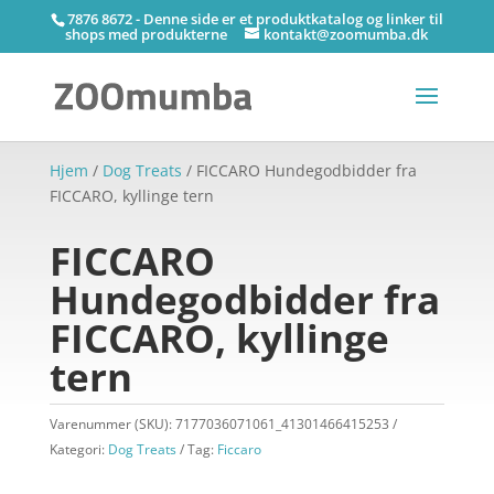
7876 8672 - Denne side er et produktkatalog og linker til
shops med produkterne
kontakt@zoomumba.dk
Hjem
/
Dog Treats
/ FICCARO Hundegodbidder fra
FICCARO, kyllinge tern
FICCARO
Hundegodbidder fra
FICCARO, kyllinge
tern
Varenummer (SKU):
7177036071061_41301466415253
Kategori:
Dog Treats
Tag:
Ficcaro