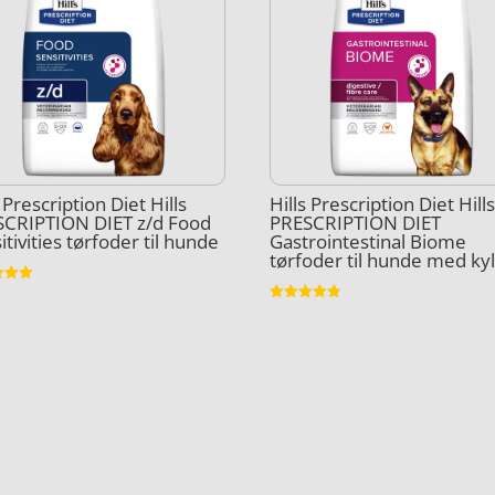
s Prescription Diet Hills
Hills Prescription Diet Hill
SCRIPTION DIET z/d Food
PRESCRIPTION DIET
itivities tørfoder til hunde
Gastrointestinal Biome
tørfoder til hunde med kyl
et
Vurderet
5
4.8
ud af 5