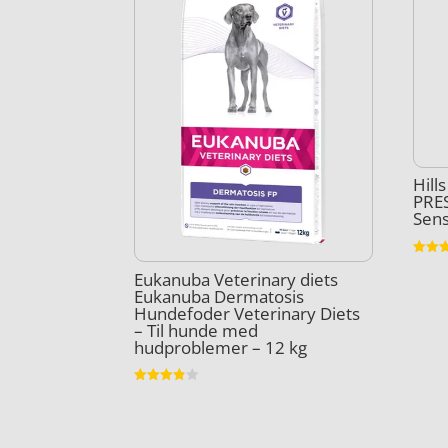
Hill
PRE
Sens
Vurder
Eukanuba Veterinary diets
4.9
ud af 
Eukanuba Dermatosis
Hundefoder Veterinary Diets
– Til hunde med
hudproblemer – 12 kg
Vurderet
3.8
ud af 5