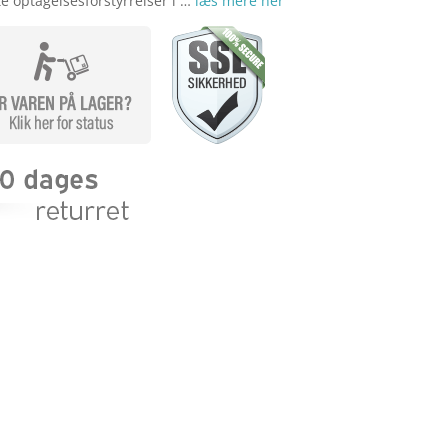
te optagelsesforstyrrelser i …
læs mere her