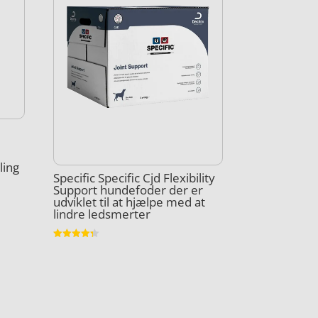
s
ling
Specific Specific Cjd Flexibility
Support hundefoder der er
udviklet til at hjælpe med at
lindre ledsmerter
Vurderet
4.3
ud af 5