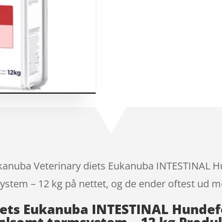
som
5
ud
af 5
baseret på
kundebedøm
melser
ukanuba Veterinary diets Eukanuba INTESTINAL Hu
tem – 12 kg på nettet, og de ender oftest ud me
ets Eukanuba INTESTINAL Hundefo
ølsomt tarmsystem – 12 kg Produ