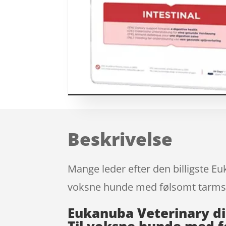
Beskrivelse
Mange leder efter den billigste E
voksne hunde med følsomt tarmsys
Eukanuba Veterinary di
Til voksne hunde med f