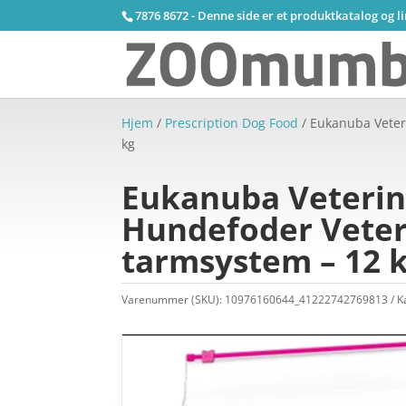
7876 8672 - Denne side er et produktkatalog og l
Hjem
/
Prescription Dog Food
/ Eukanuba Veter
kg
Eukanuba Veterin
Hundefoder Veteri
tarmsystem – 12 
Varenummer (SKU):
10976160644_41222742769813
K