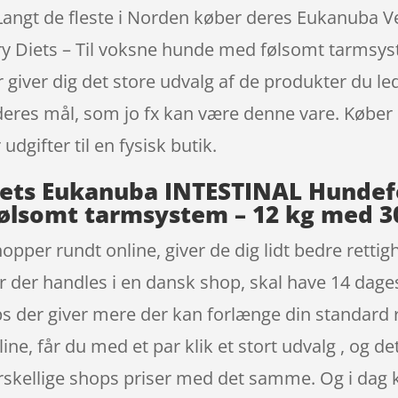
e. Langt de fleste i Norden køber deres Eukanuba 
 Diets – Til voksne hunde med følsomt tarmsyst
ver dig det store udvalg af de produkter du leder
eres mål, som jo fx kan være denne vare. Køber 
dgifter til en fysisk butik.
ets Eukanuba INTESTINAL Hundefo
ølsomt tarmsystem – 12 kg med 30
hopper rundt online, giver de dig lidt bedre rett
er der handles i en dansk shop, skal have 14 dages
s der giver mere der kan forlænge din standard 
ne, får du med et par klik et stort udvalg , og d
orskellige shops priser med det samme. Og i da