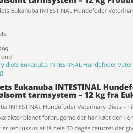
diets Eukanuba INTESTINAL Hundefoder Veterinar
ets
 299
 Food
y diets Eukanuba INTESTINAL Hundefoder Veterin
kg
ets Eukanuba INTESTINAL Hundefo
ølsomt tarmsystem – 12 kg fra Eu
uba INTESTINAL Hundefoder Veterinary Diets – T
arakter blandt forbrugerne der har købt den i en
er ren luksus at få hele 30 dages returret der gi