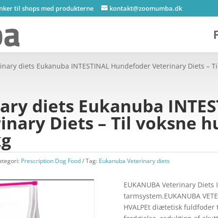
inker til shops med produkterne
kontakt@zoomumba.dk
inary diets Eukanuba INTESTINAL Hundefoder Veterinary Diets – T
ary diets Eukanuba INTE
nary Diets – Til voksne 
kg
ategori:
Prescription Dog Food
Tag:
Eukanuba Veterinary diets
EUKANUBA Veterinary Diets I
tarmsystem.EUKANUBA VET
HVALPEt diætetisk fuldfoder 