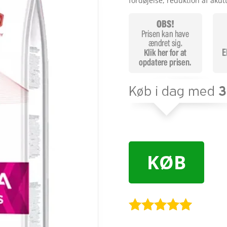
fordøjelse, reduktion af akut
KØB
Bedømt