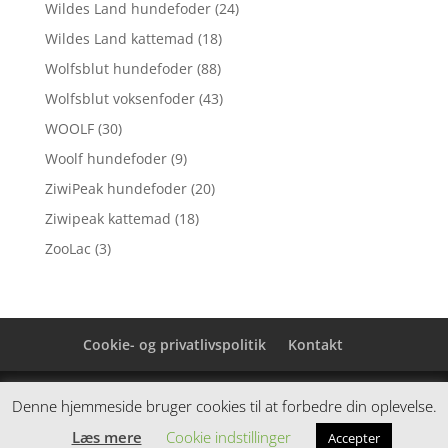
Wildes Land hundefoder
(24)
Wildes Land kattemad
(18)
Wolfsblut hundefoder
(88)
Wolfsblut voksenfoder
(43)
WOOLF
(30)
Woolf hundefoder
(9)
ZiwiPeak hundefoder
(20)
Ziwipeak kattemad
(18)
ZooLac
(3)
Cookie- og privatlivspolitik
Kontakt
Denne hjemmeside samler et bredt udvalg af
Denne hjemmeside bruger cookies til at forbedre din oplevelse.
spændende varer. Siden er et affiiliatesite, og nogle
Læs mere
Cookie indstillinger
Accepter
links kan være affiliatelinks.