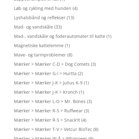
Løb og cykling med hunden
(4)
Lyshalsbånd og reflekser
(13)
Mad- og vandskåle
(33)
Mad-, vandskåle og foderautomater til katte
(1)
Magnetiske kattelemme
(1)
Mave- og tarmproblemer
(8)
Mærker > Mærker C-D > Dog Comets
(3)
Mærker > Mærker G-I > Hurtta
(2)
Mærker > Mærker J-K > Julius K-9
(1)
Mærker > Mærker J-K > Kronch
(1)
Mærker > Mærker L-O > Mr. Bones
(3)
Mærker > Mærker R-S > Ruffwear
(3)
Mærker > Mærker R-S > Snack'It
(4)
Mærker > Mærker T-V > Vetcur BioTec
(8)
Mærker > Mærker W-Å > Whimzees
(9)