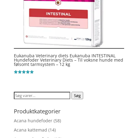
Eukanuba Veterinary diets Eukanuba INTESTINAL
Hundefoder Veterinary Diets – Til voksne hunde med
følsomt tarmsystem – 12 kg
Vurderet
5
ud af 5
Søg
Søg
efter:
Produktkategorier
Acana hundefoder
(58)
Acana kattemad
(14)