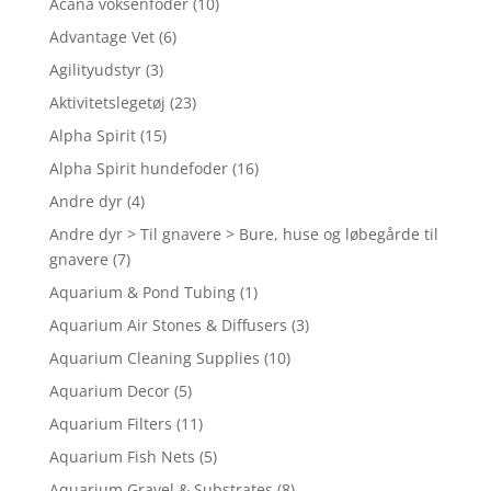
Acana voksenfoder
(10)
Advantage Vet
(6)
Agilityudstyr
(3)
Aktivitetslegetøj
(23)
Alpha Spirit
(15)
Alpha Spirit hundefoder
(16)
Andre dyr
(4)
Andre dyr > Til gnavere > Bure, huse og løbegårde til
gnavere
(7)
Aquarium & Pond Tubing
(1)
Aquarium Air Stones & Diffusers
(3)
Aquarium Cleaning Supplies
(10)
Aquarium Decor
(5)
Aquarium Filters
(11)
Aquarium Fish Nets
(5)
Aquarium Gravel & Substrates
(8)