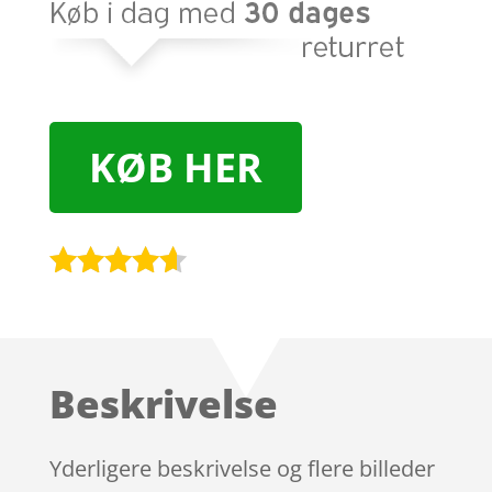
KØB HER
Bedømt
som
4.5
ud af 5
baseret
Beskrivelse
på
kundebedø
mmelser
Yderligere beskrivelse og flere billeder