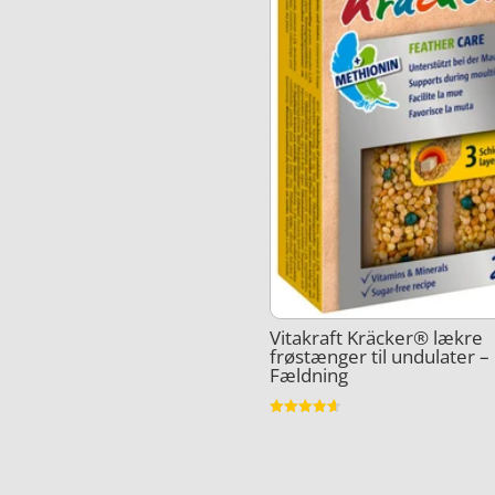
Vitakraft Kräcker® lækre
frøstænger til undulater –
Fældning
Vurderet
4.6
ud af 5