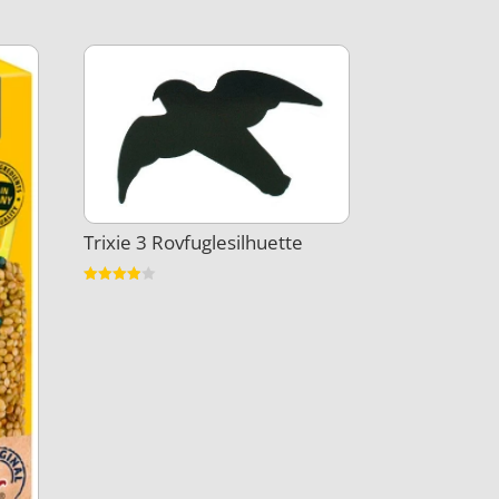
Trixie 3 Rovfuglesilhuette
Vurderet
3.9
ud af 5