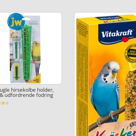
ugle hirsekolbe holder,
 & udfordrende fodring
et
5