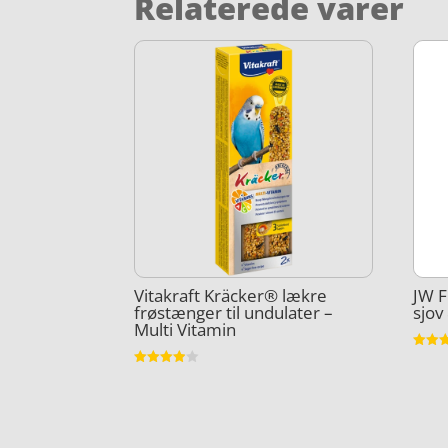
Relaterede varer
Vitakraft Kräcker® lækre
JW F
frøstænger til undulater –
sjov
Multi Vitamin
Vurder
4.1
Vurderet
ud af 
3.9
ud af 5