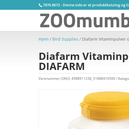
7876 8672 - Denne side er et produktkatalog og l
Hjem
/
Bird Supplies
/ Diafarm Vitaminpulver o
Diafarm Vitaminpu
DIAFARM
Varenummer (SKU):
4588911236_51888410500
Katego