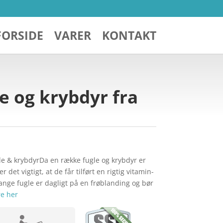
FORSIDE
VARER
KONTAKT
e og krybdyr fra
gle & krybdyrDa en række fugle og krybdyr er
r det vigtigt, at de får tilført en rigtig vitamin-
nge fugle er dagligt på en frøblanding og bør
e her