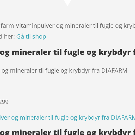
baseret
på
kundebed
ømmels
afarm Vitaminpulver og mineraler til fugle og kr
er
d her:
Gå til shop
og mineraler til fugle og krybdyr
og mineraler til fugle og krybdyr fra DIAFARM
 299
ver og mineraler til fugle og krybdyr fra DIAFAR
og mineraler til fugle og krybdyr