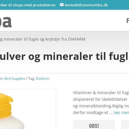
inker til shops med produkterne
kontakt@zoomumba.dk
g mineraler til fugle og krybdyr fra DIAFARM
lver og mineraler til fugl
ri:
Bird Supplies
Tag:
Diafarm
Vitaminer & mineraler til fu
disponeret for skeletlidelser e
og mineralblanding.Rigtig ma
derfor modtage et …
læs mer