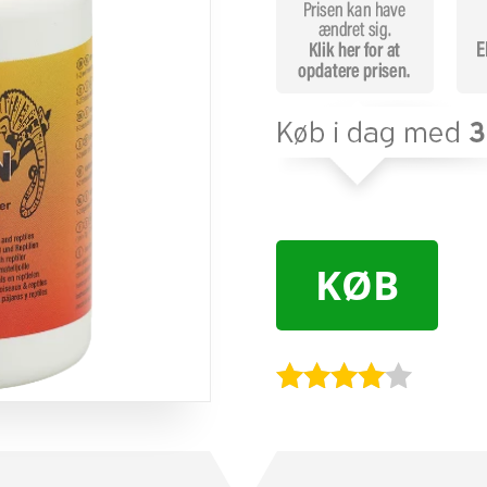
KØB
Bedømt
som
3.9
ud af 5