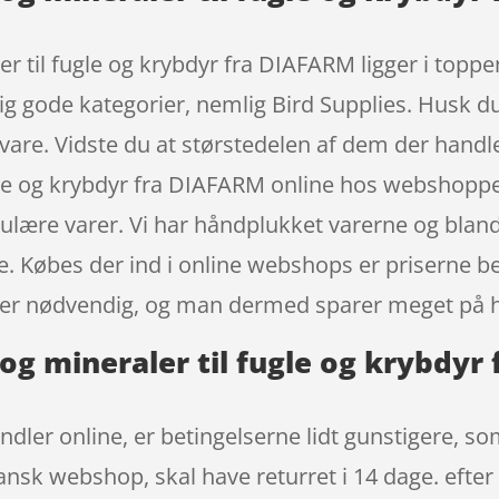
r til fugle og krybdyr fra DIAFARM ligger i topp
ig gode kategorier, nemlig Bird Supplies. Husk du
n vare. Vidste du at størstedelen af dem der hand
ugle og krybdyr fra DIAFARM online hos webshoppe
lære varer. Vi har håndplukket varerne og bland
e. Købes der ind i online webshops er priserne bed
ke er nødvendig, og man dermed sparer meget på h
og mineraler til fugle og krybdy
dler online, er betingelserne lidt gunstigere, som
ansk webshop, skal have returret i 14 dage. efter 