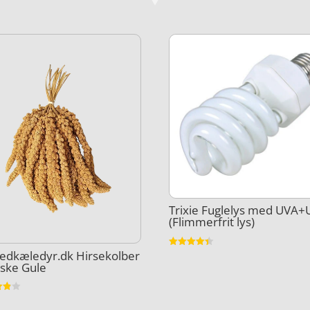
Trixie Fuglelys med UVA
(Flimmerfrit lys)
edkæledyr.dk Hirsekolber
Vurderet
4.4
ske Gule
ud af 5
et