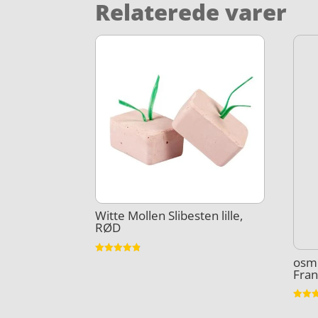
Relaterede varer
Witte Mollen Slibesten lille,
RØD
osm
Vurderet
4.8
Fran
ud af 5
Vurder
3.8