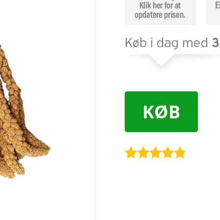
KØB
Bedømt
som
4.7
ud af 5
baseret på
kundebedø