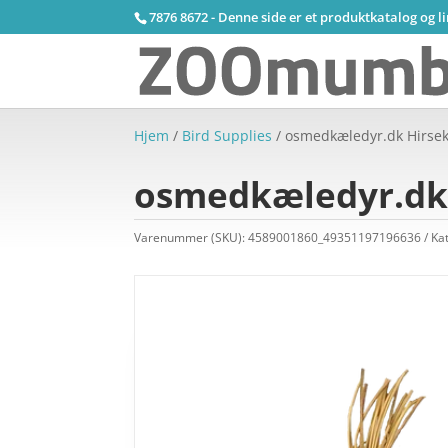
7876 8672 - Denne side er et produktkatalog og l
Hjem
/
Bird Supplies
/ osmedkæledyr.dk Hirsek
osmedkæledyr.dk 
Varenummer (SKU):
4589001860_49351197196636
Ka