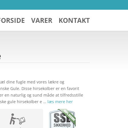
FORSIDE
VARER
KONTAKT
e
kæl dine fugle med vores lækre og
ske Gule. Disse hirsekolber er en favorit
er en naturlig og sund måde at tilfredsstille
ske gule hirsekolber e …
læs mere her