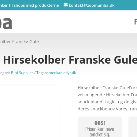
inker til shops med produkterne
kontakt@zoomumba.dk
olber Franske Gule
Hirsekolber Franske Gul
tegori:
Bird Supplies
Tag:
osmedkaeledyr.dk
Hirsekolber Franske GuleFor
velsmagende Hirsekolber Fran
snack blandt fugle, og de giv
deres snackbehov.Vores fran