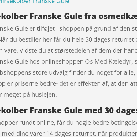
irsekolber Franske Gule
kolber Franske Gule fra osmedkæ
ke Gule er tilføjet i shoppen på grund af den st
år du bestiller her får du hele 30 dages returret 
din vare. Vidste du at størstedelen af dem der han
nske Gule hos onlineshoppen Os Med Kæledyr, so
shoppens store udvalg finder du noget for alle, o
 er priserne bedre- det er effekten af, at den at
 meget på huslejen.
kolber Franske Gule med 30 dages
hopper rundt online, får du nogle bedre betingel
år med dine varer 14 dages returret. når produkter