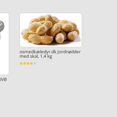
osmedkæledyr.dk Jordnødder
med skal, 1,4 kg
Vurderet
3.8
ud af 5
+UVB