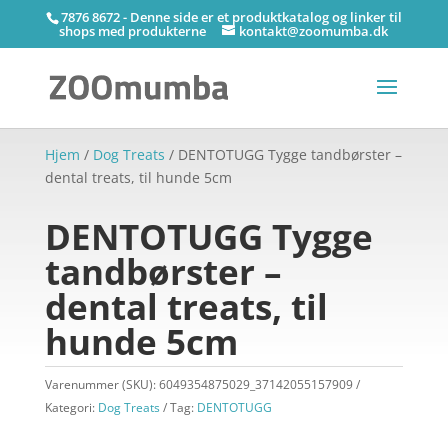
7876 8672 - Denne side er et produktkatalog og linker til
shops med produkterne
kontakt@zoomumba.dk
Hjem
/
Dog Treats
/ DENTOTUGG Tygge tandbørster –
dental treats, til hunde 5cm
DENTOTUGG Tygge
tandbørster –
dental treats, til
hunde 5cm
Varenummer (SKU):
6049354875029_37142055157909
Kategori:
Dog Treats
Tag:
DENTOTUGG