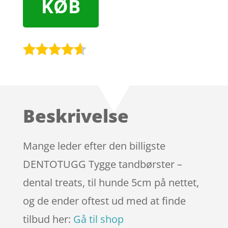
KØB
Bedømt
som
4.5
ud af 5
baseret
Beskrivelse
på
kundebedø
mmelser
Mange leder efter den billigste
DENTOTUGG Tygge tandbørster –
dental treats, til hunde 5cm på nettet,
og de ender oftest ud med at finde
tilbud her:
Gå til shop