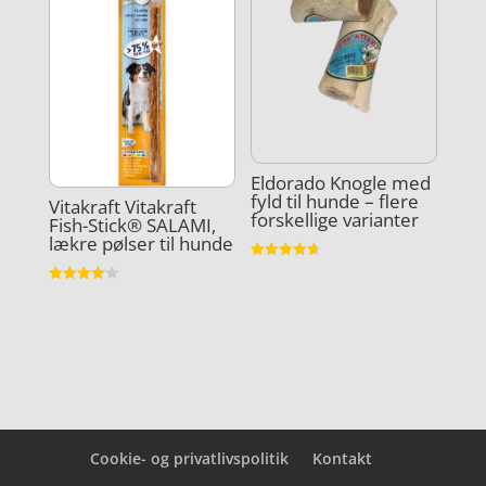
Eldorado Knogle med
fyld til hunde – flere
Vitakraft Vitakraft
forskellige varianter
Fish-Stick® SALAMI,
lækre pølser til hunde
Vurderet
4.7
Vurderet
ud af 5
4.1
ud af 5
Cookie- og privatlivspolitik
Kontakt