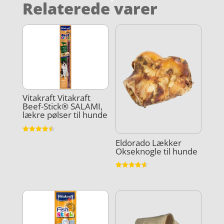
Relaterede varer
Vitakraft Vitakraft
Beef-Stick® SALAMI,
lækre pølser til hunde
Vurderet
Eldorado Lækker
4.5
Okseknogle til hunde
ud af 5
Vurderet
4.6
ud af 5