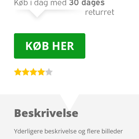
KØB HER
Bedømt
som
3.9
ud af 5
baseret
Beskrivelse
på
kundebed
ømmels
Yderligere beskrivelse og flere billeder
er