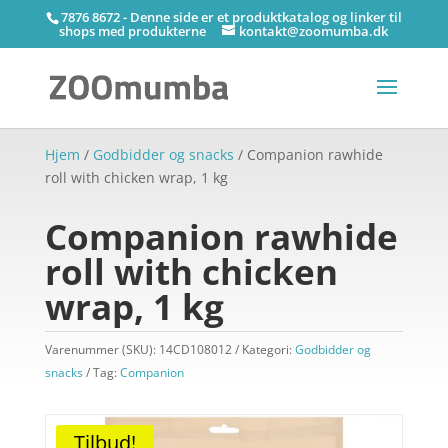
7876 8672 - Denne side er et produktkatalog og linker til
shops med produkterne
kontakt@zoomumba.dk
Hjem
/
Godbidder og snacks
/ Companion rawhide
roll with chicken wrap, 1 kg
Companion rawhide
roll with chicken
wrap, 1 kg
Varenummer (SKU):
14CD108012
Kategori:
Godbidder og
snacks
Tag:
Companion
Tilbud!