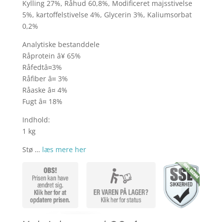
kr. 259,00.
kr. 1
Kylling 27%, Råhud 60,8%, Modificeret majsstivelse
5%, kartoffelstivelse 4%, Glycerin 3%, Kaliumsorbat
0,2%
Analytiske bestanddele
Råprotein â¥ 65%
Råfedtâ¤3%
Råfiber â¤ 3%
Råaske â¤ 4%
Fugt â¤ 18%
Indhold:
1 kg
Stø …
læs mere her