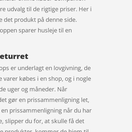
dvalg til de rigtige priser. Her i
e det produkt på denne side.
oppen sparer husleje til en
eturret
ops er underlagt en lovgivning, de
e varer købes i en shop, og i nogle
åde uger og måneder. Når
det gør en prissammenligning let,
ve en prissammenligning når du har
 slipper du for, at skulle få det
ine produkter, kommer de hjem til