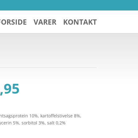
FORSIDE
VARER
KONTAKT
Den
,95
ndelige
aktuelle
pris
er:
119,00.
kr. 89,95.
ntsagsprotein 10%, kartoffelstivelse 8%,
cerin 5%, sorbitol 3%, salt 0,2%