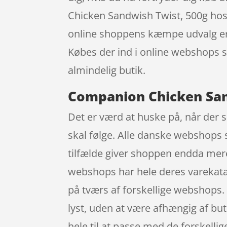
Chicken Sandwish Twist, 500g hos o
online shoppens kæmpe udvalg er d
Købes der ind i online webshops s
almindelig butik.
Companion Chicken San
Det er værd at huske på, når der 
skal følge. Alle danske webshops s
tilfælde giver shoppen endda mer
webshops har hele deres varekatal
på tværs af forskellige webshops.
lyst, uden at være afhængig af buti
hele til at passe med de forskelli