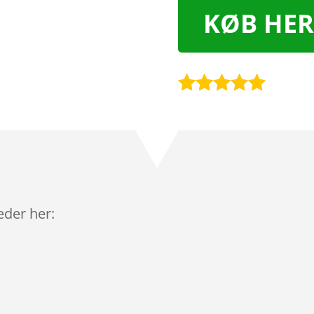
KØB HER
Bedømt
som
4.8
ud af 5
baseret på
kundebedø
mmelser
leder her: