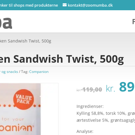
inker til shops med produkterne
kontakt@zoomumba.dk
ken Sandwish Twist, 500g
n Sandwish Twist, 500g
 og snacks
Tag:
Companion
Den
89
kr.
opri
119,00
kr.
pris
var:
Ingredienser:
kr. 
Kylling 58,8%, torsk 10%, grø
ærtestivelse 5%, grøntsagsgly
Analyse: