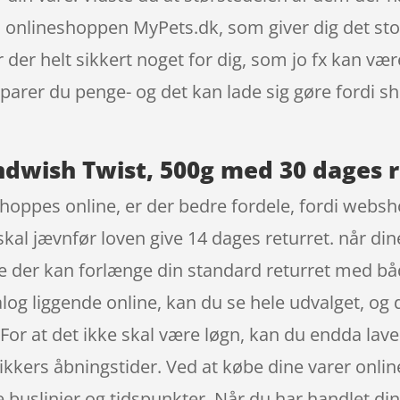
nlineshoppen MyPets.dk, som giver dig det store u
er helt sikkert noget for dig, som jo fx kan vær
parer du penge- og det kan lade sig gøre fordi sh
dwish Twist, 500g med 30 dages r
shoppes online, er der bedre fordele, fordi websh
kal jævnfør loven give 14 dages returret. når din
e der kan forlænge din standard returret med b
og liggende online, kan du se hele udvalget, og 
 For at det ikke skal være løgn, kan du endda la
kkers åbningstider. Ved at købe dine varer online,
ge buslinjer og tidspunkter. Når du har handlet d