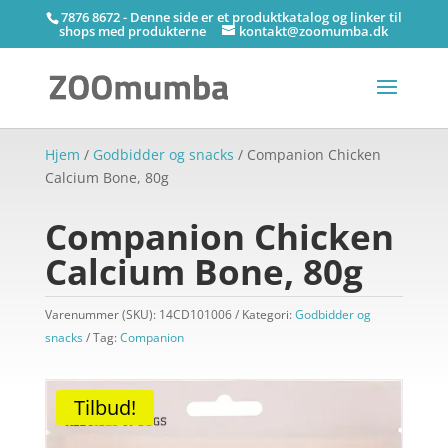
7876 8672 - Denne side er et produktkatalog og linker til
shops med produkterne
kontakt@zoomumba.dk
Hjem
/
Godbidder og snacks
/ Companion Chicken
Calcium Bone, 80g
Companion Chicken
Calcium Bone, 80g
Varenummer (SKU):
14CD101006
Kategori:
Godbidder og
snacks
Tag:
Companion
Tilbud!