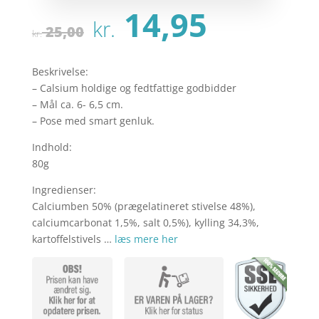
Den
Den
14,95
kr.
oprindelige
aktuel
25,00
kr.
pris
pris
var:
er:
Beskrivelse:
kr. 25,00.
kr. 14,
– Calsium holdige og fedtfattige godbidder
– Mål ca. 6- 6,5 cm.
– Pose med smart genluk.
Indhold:
80g
Ingredienser:
Calciumben 50% (prægelatineret stivelse 48%),
calciumcarbonat 1,5%, salt 0,5%), kylling 34,3%,
kartoffelstivels …
læs mere her