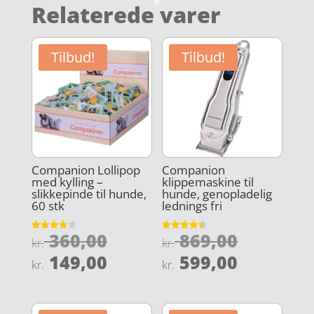
Relaterede varer
Tilbud!
Tilbud!
Companion Lollipop
Companion
med kylling –
klippemaskine til
slikkepinde til hunde,
hunde, genopladelig
60 stk
lednings fri
Den
Den
360,00
869,00
Vurderet
Vurderet
kr.
kr.
3.8
4.5
oprindelige
oprindel
Den
Den
ud af 5
ud af 5
149,00
599,00
kr.
kr.
pris
pris
aktuelle
aktuelle
var:
var:
pris
pris
kr. 360,00.
kr. 869,0