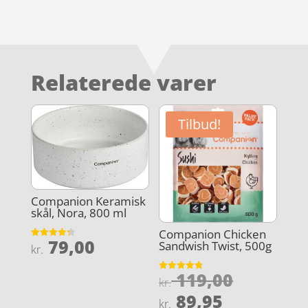
Relaterede varer
Tilbud!
Companion Keramisk
skål, Nora, 800 ml
Companion Chicken
79,00
Sandwish Twist, 500g
Vurderet
kr.
4.3
ud af 5
Den
119,00
Vurderet
kr.
4.8
oprindel
Den
ud af 5
89,95
kr.