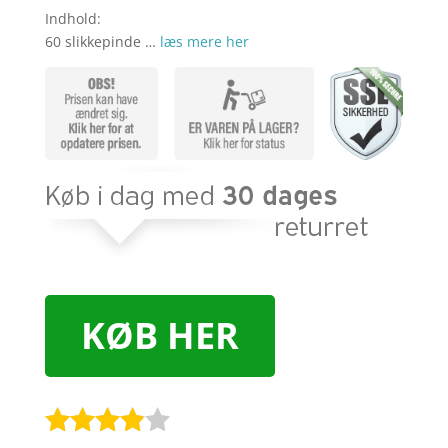
var:
er:
Indhold:
kr. 360,00.
kr. 1
60 slikkepinde …
læs mere her
KØB HER