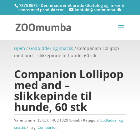
7876 8672 - Denne side er et produktkatalog og linker til
shops med produkterne
kontakt@zoomumba.dk
Hjem
/
Godbidder og snacks
/ Companion Lollipop
med and – slikkepinde til hunde, 60 stk
Companion Lollipop
med and –
slikkepinde til
hunde, 60 stk
Varenummer (SKU):
14CD102010-pak
Kategori:
Godbidder og
snacks
Tag:
Companion